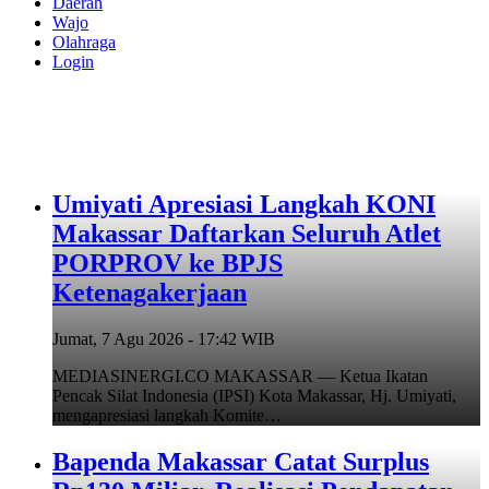
Daerah
Wajo
Olahraga
Login
Umiyati Apresiasi Langkah KONI
Makassar Daftarkan Seluruh Atlet
PORPROV ke BPJS
Ketenagakerjaan
Jumat, 7 Agu 2026 - 17:42 WIB
MEDIASINERGI.CO MAKASSAR — Ketua Ikatan
Pencak Silat Indonesia (IPSI) Kota Makassar, Hj. Umiyati,
mengapresiasi langkah Komite…
Bapenda Makassar Catat Surplus