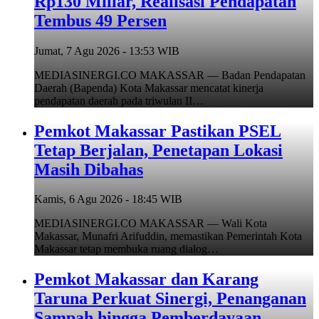
Rp130 Miliar, Realisasi Pendapatan
Tembus 49 Persen
Jumat, 7 Agu 2026 - 13:53 WIB
MEDIASINERGI.CO MAKASSAR — Badan Pendapatan
Daerah (Bapenda) Kota Makassar mencatat kinerja
pendapatan daerah pada triwulan II…
Pemkot Makassar Pastikan PSEL
Tetap Berjalan, Penetapan Lokasi
Masih Dibahas
Kamis, 6 Agu 2026 - 18:45 WIB
MEDIASINERGI.CO MAKASSAR — Wali Kota
Makassar, Munafri Arifuddin, memastikan Pemerintah Kota
Makassar tetap membuka ruang dialog…
Pemkot Makassar dan Karang
Taruna Perkuat Sinergi, Penanganan
Sampah hingga Pemberdayaan