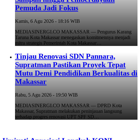
Pemuda Jadi Fokus
Kamis, 6 Agu 2026 - 18:16 WIB
MEDIASINERGI.CO MAKASSAR — Pengurus Karang
Taruna Kota Makassar menegaskan komitmennya menjadi
mitra strategis Pemerintah Kota Makassar…
Tinjau Renovasi SDN Pannara,
Supratman Pastikan Proyek Tepat
Mutu Demi Pendidikan Berkualitas di
Makassar
Rabu, 5 Agu 2026 - 19:50 WIB
MEDIASINERGI.CO MAKASSAR — DPRD Kota
Makassar, Supratman melakukan peninjauan langsung
terhadap progres renovasi UPT SPF SD…