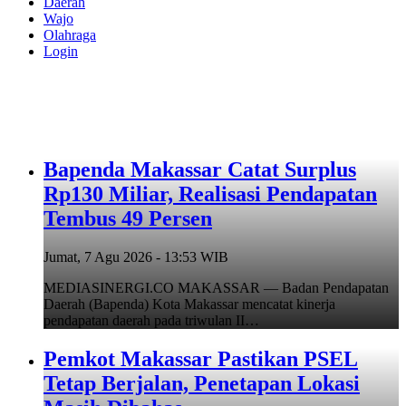
Daerah
Wajo
Olahraga
Login
Bapenda Makassar Catat Surplus
Rp130 Miliar, Realisasi Pendapatan
Tembus 49 Persen
Jumat, 7 Agu 2026 - 13:53 WIB
MEDIASINERGI.CO MAKASSAR — Badan Pendapatan
Daerah (Bapenda) Kota Makassar mencatat kinerja
pendapatan daerah pada triwulan II…
Pemkot Makassar Pastikan PSEL
Tetap Berjalan, Penetapan Lokasi