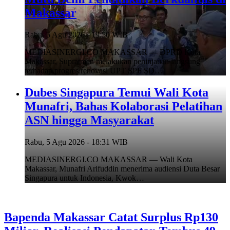
Makassar
Rabu, 5 Agu 2026 - 19:50 WIB
MEDIASINERGI.CO MAKASSAR — DPRD Kota
Makassar, Supratman melakukan peninjauan langsung
terhadap progres renovasi UPT SPF SD…
Dubes Singapura Temui Wali Kota
Munafri, Bahas Kolaborasi Pelatihan
ASN hingga Masyarakat
Rabu, 5 Agu 2026 - 18:31 WIB
MEDIASINERGI.CO MAKASSAR — Wali Kota
Makassar, Munafri Arifuddin menerima audiensi Duta Besar
Singapura untuk Indonesia, Kwok…
Bapenda Makassar Catat Surplus Rp130