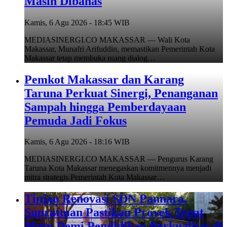
Masih Dibahas
Kamis, 6 Agu 2026 - 18:45 WIB
MEDIASINERGI.CO MAKASSAR — Wali Kota
Makassar, Munafri Arifuddin, memastikan Pemerintah Kota
Makassar tetap membuka ruang dialog…
Pemkot Makassar dan Karang
Taruna Perkuat Sinergi, Penanganan
Sampah hingga Pemberdayaan
Pemuda Jadi Fokus
Kamis, 6 Agu 2026 - 18:16 WIB
MEDIASINERGI.CO MAKASSAR — Pengurus Karang
Taruna Kota Makassar menegaskan komitmennya menjadi
mitra strategis Pemerintah Kota Makassar…
Tinjau Renovasi SDN Pannara,
Supratman Pastikan Proyek Tepat
Mutu Demi Pendidikan Berkualitas di