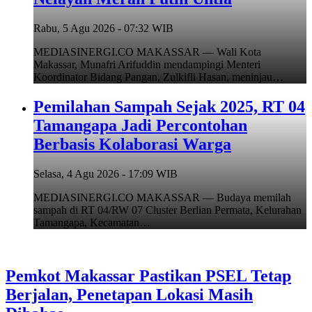
Rabu, 5 Agu 2026 - 07:32 WIB
MEDIASINERGI.CO MAKASSAR — Wali Kota
Makassar, Munafri Arifuddin mendampingi Menteri
Koordinator Bidang Pangan, Zulkifli Hasan, meninjau…
Pemilahan Sampah Sejak 2025, RT 04
Tamangapa Jadi Percontohan
Berbasis Kolaborasi Warga
Selasa, 4 Agu 2026 - 17:09 WIB
MEDIASINERGI.CO MAKASSAR — Budaya memilah
sampah di RT 04/RW 07 Cluster Berlian Permata, Kelurahan
Tamangapa, Kecamatan…
Pemkot Makassar Pastikan PSEL Tetap
Berjalan, Penetapan Lokasi Masih