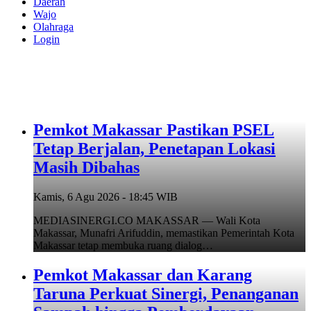
Daerah
Wajo
Olahraga
Login
Pemkot Makassar Pastikan PSEL
Tetap Berjalan, Penetapan Lokasi
Masih Dibahas
Kamis, 6 Agu 2026 - 18:45 WIB
MEDIASINERGI.CO MAKASSAR — Wali Kota
Makassar, Munafri Arifuddin, memastikan Pemerintah Kota
Makassar tetap membuka ruang dialog…
Pemkot Makassar dan Karang
Taruna Perkuat Sinergi, Penanganan