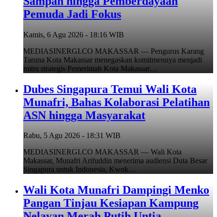
Sampah hingga Pemberdayaan
Pemuda Jadi Fokus
Kamis, 6 Agu 2026 - 18:16 WIB
MEDIASINERGI.CO MAKASSAR — Pengurus Karang
Taruna Kota Makassar menegaskan komitmennya menjadi
mitra strategis Pemerintah Kota Makassar…
Dubes Singapura Temui Wali Kota
Munafri, Bahas Kolaborasi Pelatihan
ASN hingga Masyarakat
Rabu, 5 Agu 2026 - 18:31 WIB
MEDIASINERGI.CO MAKASSAR — Wali Kota
Makassar, Munafri Arifuddin menerima audiensi Duta Besar
Singapura untuk Indonesia, Kwok…
Wali Kota Munafri Dampingi Menko
Pangan Tinjau Kesiapan Kampung
Nelayan Merah Putih Untia