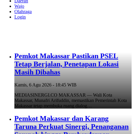
Daerah
Wajo
Olahraga
Login
Pemkot Makassar Pastikan PSEL
Tetap Berjalan, Penetapan Lokasi
Masih Dibahas
Kamis, 6 Agu 2026 - 18:45 WIB
MEDIASINERGI.CO MAKASSAR — Wali Kota
Makassar, Munafri Arifuddin, memastikan Pemerintah Kota
Makassar tetap membuka ruang dialog…
Pemkot Makassar dan Karang
Taruna Perkuat Sinergi, Penanganan