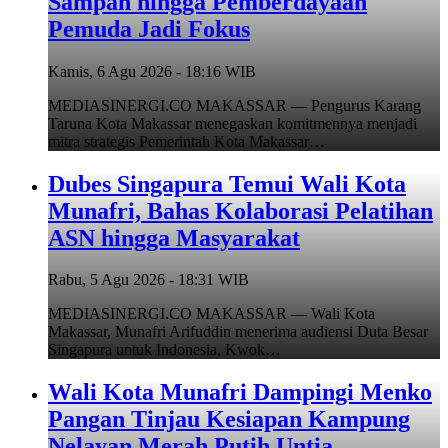
Sampah hingga Pemberdayaan
Pemuda Jadi Fokus
Kamis, 6 Agu 2026 - 18:16 WIB
MEDIASINERGI.CO MAKASSAR — Pengurus Karang
Taruna Kota Makassar menegaskan komitmennya menjadi
mitra strategis Pemerintah Kota Makassar…
Dubes Singapura Temui Wali Kota
Munafri, Bahas Kolaborasi Pelatihan
ASN hingga Masyarakat
Rabu, 5 Agu 2026 - 18:31 WIB
MEDIASINERGI.CO MAKASSAR — Wali Kota
Makassar, Munafri Arifuddin menerima audiensi Duta Besar
Singapura untuk Indonesia, Kwok…
Wali Kota Munafri Dampingi Menko
Pangan Tinjau Kesiapan Kampung
Nelayan Merah Putih Untia