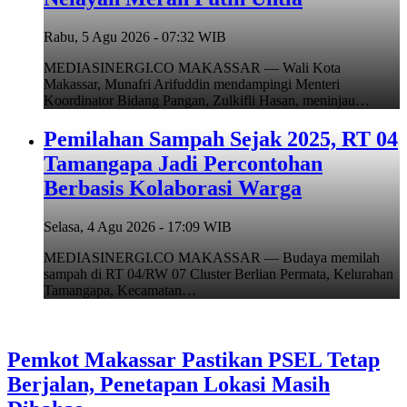
Rabu, 5 Agu 2026 - 07:32 WIB
MEDIASINERGI.CO MAKASSAR — Wali Kota
Makassar, Munafri Arifuddin mendampingi Menteri
Koordinator Bidang Pangan, Zulkifli Hasan, meninjau…
Pemilahan Sampah Sejak 2025, RT 04
Tamangapa Jadi Percontohan
Berbasis Kolaborasi Warga
Selasa, 4 Agu 2026 - 17:09 WIB
MEDIASINERGI.CO MAKASSAR — Budaya memilah
sampah di RT 04/RW 07 Cluster Berlian Permata, Kelurahan
Tamangapa, Kecamatan…
Pemkot Makassar Pastikan PSEL Tetap
Berjalan, Penetapan Lokasi Masih