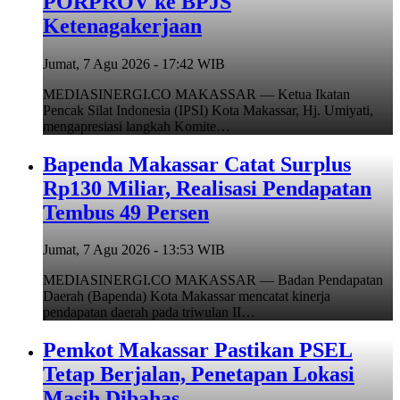
PORPROV ke BPJS
Ketenagakerjaan
Jumat, 7 Agu 2026 - 17:42 WIB
MEDIASINERGI.CO MAKASSAR — Ketua Ikatan
Pencak Silat Indonesia (IPSI) Kota Makassar, Hj. Umiyati,
mengapresiasi langkah Komite…
Bapenda Makassar Catat Surplus
Rp130 Miliar, Realisasi Pendapatan
Tembus 49 Persen
Jumat, 7 Agu 2026 - 13:53 WIB
MEDIASINERGI.CO MAKASSAR — Badan Pendapatan
Daerah (Bapenda) Kota Makassar mencatat kinerja
pendapatan daerah pada triwulan II…
Pemkot Makassar Pastikan PSEL
Tetap Berjalan, Penetapan Lokasi
Masih Dibahas