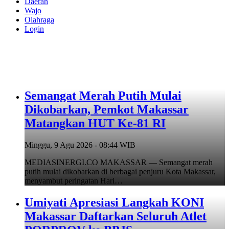
Daerah
Wajo
Olahraga
Login
Semangat Merah Putih Mulai
Dikobarkan, Pemkot Makassar
Matangkan HUT Ke-81 RI
Minggu, 9 Agu 2026 - 08:44 WIB
MEDIASINERGI.CO MAKASSAR — Semangat merah
putih mulai dikobarkan di berbagai penjuru Kota Makassar,
menyambut peringatan Hari…
Umiyati Apresiasi Langkah KONI
Makassar Daftarkan Seluruh Atlet