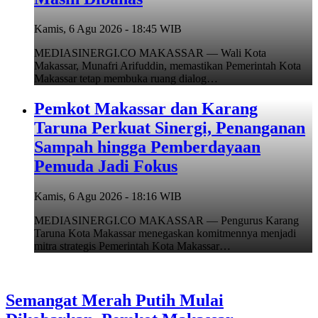
Kamis, 6 Agu 2026 - 18:45 WIB
MEDIASINERGI.CO MAKASSAR — Wali Kota
Makassar, Munafri Arifuddin, memastikan Pemerintah Kota
Makassar tetap membuka ruang dialog…
Pemkot Makassar dan Karang
Taruna Perkuat Sinergi, Penanganan
Sampah hingga Pemberdayaan
Pemuda Jadi Fokus
Kamis, 6 Agu 2026 - 18:16 WIB
MEDIASINERGI.CO MAKASSAR — Pengurus Karang
Taruna Kota Makassar menegaskan komitmennya menjadi
mitra strategis Pemerintah Kota Makassar…
Semangat Merah Putih Mulai