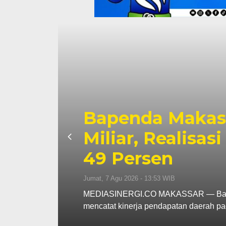
p130
Pemkot Makassa
s
Berjalan, Penet
Dibahas
Kamis, 6 Agu 2026 - 18:45 WIB
ar
MEDIASINERGI.CO MAKASSAR — Wali Ko
Pemerintah Kota Makassar tetap memb