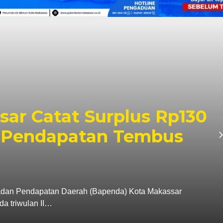
r Pastikan PSEL Tetap
apan Lokasi Masih
ta Makassar, Munafri Arifuddin, memastikan
uka ruang dialog…