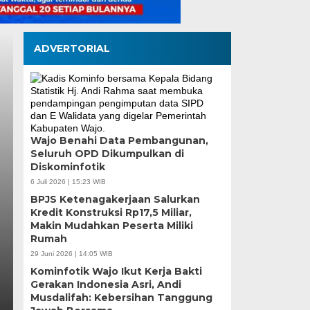
ADVERTORIAL
Pemkot Makassar da
Wajo Benahi Data Pembangunan,
Seluruh OPD Dikumpulkan di
Perkuat Sinergi, Pe
Diskominfotik
hingga Pemberdayaa
6 Juli 2026 | 15:23 WIB
BPJS Ketenagakerjaan Salurkan
Fokus
Kredit Konstruksi Rp17,5 Miliar,
Makin Mudahkan Peserta Miliki
Rumah
Kamis, 6 Agu 2026 - 18:16 WIB
29 Juni 2026 | 14:05 WIB
MEDIASINERGI.CO MAKASSAR — Pengurus Karang 
Kominfotik Wajo Ikut Kerja Bakti
komitmennya menjadi mitra strategis Pemerintah Ko
Gerakan Indonesia Asri, Andi
Musdalifah: Kebersihan Tanggung