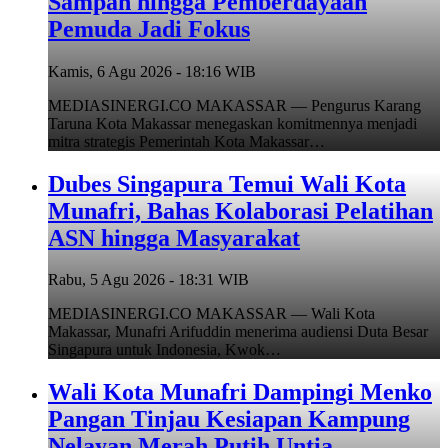
Sampah hingga Pemberdayaan
Pemuda Jadi Fokus
Kamis, 6 Agu 2026 - 18:16 WIB
MEDIASINERGI.CO MAKASSAR — Pengurus Karang
Taruna Kota Makassar menegaskan komitmennya menjadi
mitra strategis Pemerintah Kota Makassar…
Dubes Singapura Temui Wali Kota
Munafri, Bahas Kolaborasi Pelatihan
ASN hingga Masyarakat
Rabu, 5 Agu 2026 - 18:31 WIB
MEDIASINERGI.CO MAKASSAR — Wali Kota
Makassar, Munafri Arifuddin menerima audiensi Duta Besar
Singapura untuk Indonesia, Kwok…
Wali Kota Munafri Dampingi Menko
Pangan Tinjau Kesiapan Kampung
Nelayan Merah Putih Untia