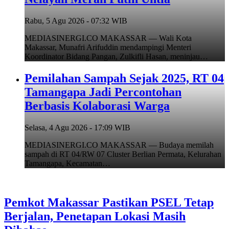
Rabu, 5 Agu 2026 - 07:32 WIB
MEDIASINERGI.CO MAKASSAR — Wali Kota
Makassar, Munafri Arifuddin mendampingi Menteri
Koordinator Bidang Pangan, Zulkifli Hasan, meninjau…
Pemilahan Sampah Sejak 2025, RT 04
Tamangapa Jadi Percontohan
Berbasis Kolaborasi Warga
Selasa, 4 Agu 2026 - 17:09 WIB
MEDIASINERGI.CO MAKASSAR — Budaya memilah
sampah di RT 04/RW 07 Cluster Berlian Permata, Kelurahan
Tamangapa, Kecamatan…
Pemkot Makassar Pastikan PSEL Tetap
Berjalan, Penetapan Lokasi Masih