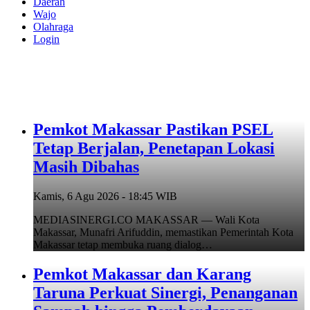
Daerah
Wajo
Olahraga
Login
Pemkot Makassar Pastikan PSEL
Tetap Berjalan, Penetapan Lokasi
Masih Dibahas
Kamis, 6 Agu 2026 - 18:45 WIB
MEDIASINERGI.CO MAKASSAR — Wali Kota
Makassar, Munafri Arifuddin, memastikan Pemerintah Kota
Makassar tetap membuka ruang dialog…
Pemkot Makassar dan Karang
Taruna Perkuat Sinergi, Penanganan