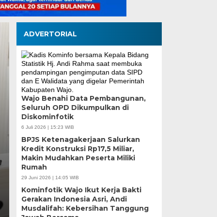
ADVERTORIAL
Tinjau Renovasi SDN
Wajo Benahi Data Pembangunan,
Seluruh OPD Dikumpulkan di
Supratman Pastikan 
Diskominfotik
Mutu Demi Pendidika
6 Juli 2026 | 15:23 WIB
BPJS Ketenagakerjaan Salurkan
Makassar
Kredit Konstruksi Rp17,5 Miliar,
Makin Mudahkan Peserta Miliki
Rumah
Rabu, 5 Agu 2026 - 19:50 WIB
29 Juni 2026 | 14:05 WIB
MEDIASINERGI.CO MAKASSAR — DPRD Kota Makass
Kominfotik Wajo Ikut Kerja Bakti
langsung terhadap progres renovasi UPT SPF SD…
Gerakan Indonesia Asri, Andi
Musdalifah: Kebersihan Tanggung