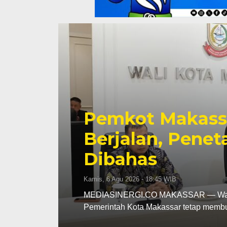
Pemkot Makassa
tap
Perkuat Sinerg
hingga Pember
Fokus
Kamis, 6 Agu 2026 - 18:16 WIB
MEDIASINERGI.CO MAKASSAR — Pengu
komitmennya menjadi mitra strategis 