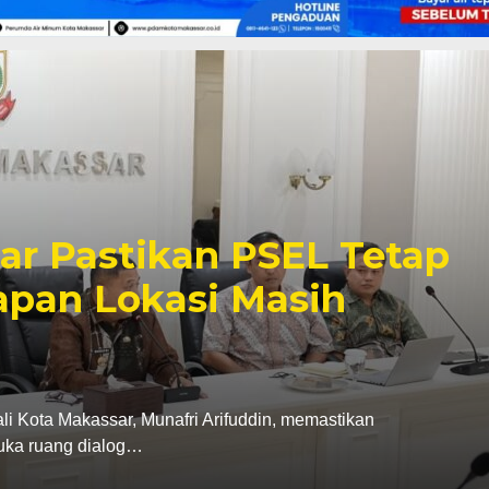
r dan Karang Taruna
i, Penanganan Sampah
dayaan Pemuda Jadi
rus Karang Taruna Kota Makassar menegaskan
Pemerintah Kota Makassar…