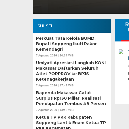
R
SULSEL
Perkuat Tata Kelola BUMD,
Bupati Soppeng Ikuti Rakor
Kemendagri
7 Agustus 2026 | 20:37 WIB
Umiyati Apresiasi Langkah KONI
Makassar Daftarkan Seluruh
Atlet PORPROV ke BPJS
Ketenagakerjaan
7 Agustus 2026 | 17:42 WIB
Bapenda Makassar Catat
Surplus Rp130 Miliar, Realisasi
Pendapatan Tembus 49 Persen
7 Agustus 2026 | 13:53 WIB
Ketua TP PKK Kabupaten
Soppeng Lantik Enam Ketua TP
PKK Kecamatan