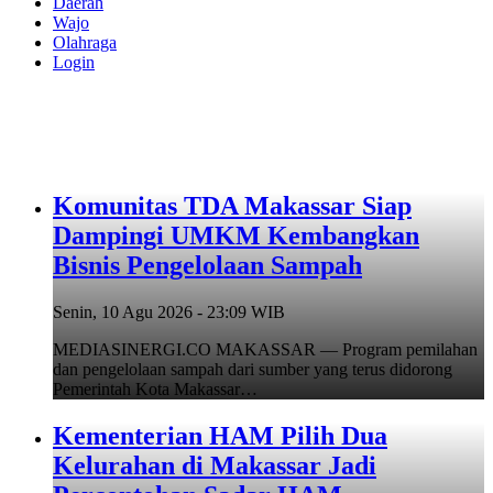
Daerah
Wajo
Olahraga
Login
Komunitas TDA Makassar Siap
Dampingi UMKM Kembangkan
Bisnis Pengelolaan Sampah
Senin, 10 Agu 2026 - 23:09 WIB
MEDIASINERGI.CO MAKASSAR — Program pemilahan
dan pengelolaan sampah dari sumber yang terus didorong
Pemerintah Kota Makassar…
Kementerian HAM Pilih Dua
Kelurahan di Makassar Jadi