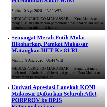
Percontohan Sadar HAM
Senin, 10 Agu 2026 - 13:29 WIB
MEDIASINERGI.CO MAKASSAR — Kota Makassar
menjadi salah satu daerah percontohan nasional dalam upaya
membumikan nilai-nilai hak…
Semangat Merah Putih Mulai
Dikobarkan, Pemkot Makassar
Matangkan HUT Ke-81 RI
Minggu, 9 Agu 2026 - 08:44 WIB
MEDIASINERGI.CO MAKASSAR — Semangat merah
putih mulai dikobarkan di berbagai penjuru Kota Makassar,
menyambut peringatan Hari…
Umiyati Apresiasi Langkah KONI
Makassar Daftarkan Seluruh Atlet
PORPROV ke BPJS
Ketenagakerjaan