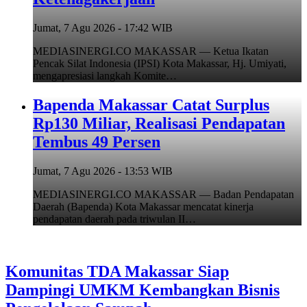
Jumat, 7 Agu 2026 - 17:42 WIB
MEDIASINERGI.CO MAKASSAR — Ketua Ikatan
Pencak Silat Indonesia (IPSI) Kota Makassar, Hj. Umiyati,
mengapresiasi langkah Komite…
Bapenda Makassar Catat Surplus
Rp130 Miliar, Realisasi Pendapatan
Tembus 49 Persen
Jumat, 7 Agu 2026 - 13:53 WIB
MEDIASINERGI.CO MAKASSAR — Badan Pendapatan
Daerah (Bapenda) Kota Makassar mencatat kinerja
pendapatan daerah pada triwulan II…
Komunitas TDA Makassar Siap
Dampingi UMKM Kembangkan Bisnis