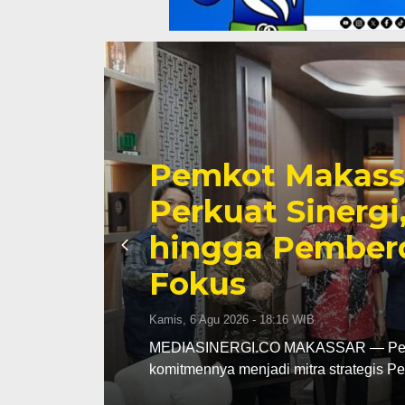
na
Tinjau Renovas
ah
Supratman Past
i
Mutu Demi Pend
Makassar
Rabu, 5 Agu 2026 - 19:50 WIB
an
MEDIASINERGI.CO MAKASSAR — DPRD 
langsung terhadap progres renovasi 