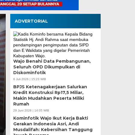
ADVERTORIAL
Wajo Benahi Data Pembangunan,
Seluruh OPD Dikumpulkan di
Dubes Singapura Tem
Diskominfotik
Munafri, Bahas Kolab
6 Juli 2026 | 15:23 WIB
BPJS Ketenagakerjaan Salurkan
ASN hingga Masyara
Kredit Konstruksi Rp17,5 Miliar,
Makin Mudahkan Peserta Miliki
Rumah
Rabu, 5 Agu 2026 - 18:31 WIB
29 Juni 2026 | 14:05 WIB
MEDIASINERGI.CO MAKASSAR — Wali Kota Makassar,
Kominfotik Wajo Ikut Kerja Bakti
Duta Besar Singapura untuk Indonesia, Kwok…
Gerakan Indonesia Asri, Andi
Musdalifah: Kebersihan Tanggung