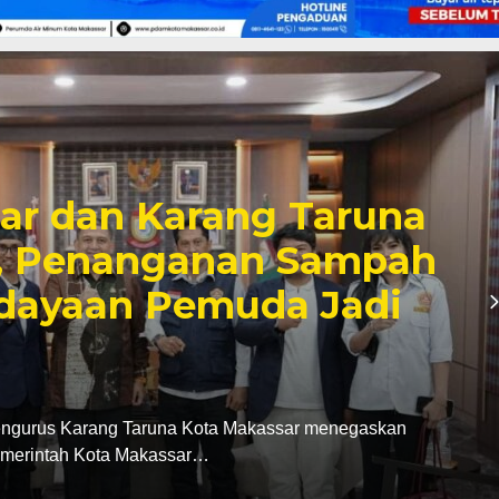
i SDN Pannara,
ikan Proyek Tepat
idikan Berkualitas di
Kota Makassar, Supratman melakukan peninjauan
UPT SPF SD…