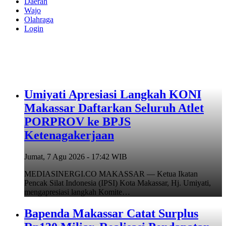
Daerah
Wajo
Olahraga
Login
Umiyati Apresiasi Langkah KONI
Makassar Daftarkan Seluruh Atlet
PORPROV ke BPJS
Ketenagakerjaan
Jumat, 7 Agu 2026 - 17:42 WIB
MEDIASINERGI.CO MAKASSAR — Ketua Ikatan
Pencak Silat Indonesia (IPSI) Kota Makassar, Hj. Umiyati,
mengapresiasi langkah Komite…
Bapenda Makassar Catat Surplus