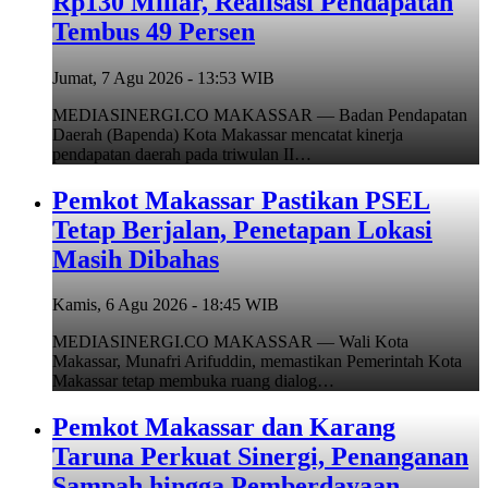
Rp130 Miliar, Realisasi Pendapatan
Tembus 49 Persen
Jumat, 7 Agu 2026 - 13:53 WIB
MEDIASINERGI.CO MAKASSAR — Badan Pendapatan
Daerah (Bapenda) Kota Makassar mencatat kinerja
pendapatan daerah pada triwulan II…
Pemkot Makassar Pastikan PSEL
Tetap Berjalan, Penetapan Lokasi
Masih Dibahas
Kamis, 6 Agu 2026 - 18:45 WIB
MEDIASINERGI.CO MAKASSAR — Wali Kota
Makassar, Munafri Arifuddin, memastikan Pemerintah Kota
Makassar tetap membuka ruang dialog…
Pemkot Makassar dan Karang
Taruna Perkuat Sinergi, Penanganan
Sampah hingga Pemberdayaan