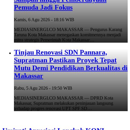
Pemuda Jadi Fokus
Kamis, 6 Agu 2026 - 18:16 WIB
MEDIASINERGI.CO MAKASSAR — Pengurus Karang
Taruna Kota Makassar menegaskan komitmennya menjadi
mitra strategis Pemerintah Kota Makassar…
Tinjau Renovasi SDN Pannara,
Supratman Pastikan Proyek Tepat
Mutu Demi Pendidikan Berkualitas di
Makassar
Rabu, 5 Agu 2026 - 19:50 WIB
MEDIASINERGI.CO MAKASSAR — DPRD Kota
Makassar, Supratman melakukan peninjauan langsung
terhadap progres renovasi UPT SPF SD…