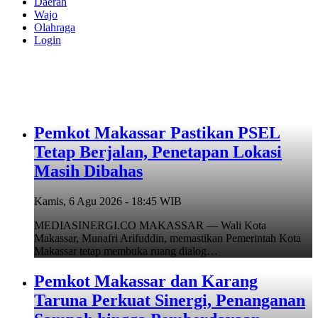
Daerah
Wajo
Olahraga
Login
Pemkot Makassar Pastikan PSEL
Tetap Berjalan, Penetapan Lokasi
Masih Dibahas
Kamis, 6 Agu 2026 - 18:45 WIB
MEDIASINERGI.CO MAKASSAR — Wali Kota
Makassar, Munafri Arifuddin, memastikan Pemerintah Kota
Makassar tetap membuka ruang dialog…
Pemkot Makassar dan Karang
Taruna Perkuat Sinergi, Penanganan