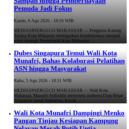
Sampah hingga Pemberdayaan
Pemuda Jadi Fokus
Kamis, 6 Agu 2026 - 18:16 WIB
MEDIASINERGI.CO MAKASSAR — Pengurus Karang
Taruna Kota Makassar menegaskan komitmennya menjadi
mitra strategis Pemerintah Kota Makassar…
Dubes Singapura Temui Wali Kota
Munafri, Bahas Kolaborasi Pelatihan
ASN hingga Masyarakat
Rabu, 5 Agu 2026 - 18:31 WIB
MEDIASINERGI.CO MAKASSAR — Wali Kota
Makassar, Munafri Arifuddin menerima audiensi Duta Besar
Singapura untuk Indonesia, Kwok…
Wali Kota Munafri Dampingi Menko
Pangan Tinjau Kesiapan Kampung
Nelayan Merah Putih Untia