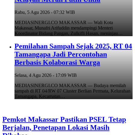
Rabu, 5 Agu 2026 - 07:32 WIB
MEDIASINERGI.CO MAKASSAR — Wali Kota
Makassar, Munafri Arifuddin mendampingi Menteri
Koordinator Bidang Pangan, Zulkifli Hasan, meninjau…
Pemilahan Sampah Sejak 2025, RT 04
Tamangapa Jadi Percontohan
Berbasis Kolaborasi Warga
Selasa, 4 Agu 2026 - 17:09 WIB
MEDIASINERGI.CO MAKASSAR — Budaya memilah
sampah di RT 04/RW 07 Cluster Berlian Permata, Kelurahan
Tamangapa, Kecamatan…
Pemkot Makassar Pastikan PSEL Tetap
Berjalan, Penetapan Lokasi Masih