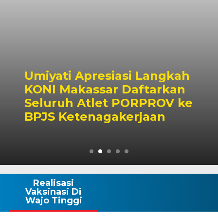
 Langkah
Bapenda Makassar
ftarkan
Surplus Rp130 Mili
RPROV ke
Realisasi Pendapa
jaan
Tembus 49 Perse
Realisasi
Vaksinasi Di
Wajo Tinggi