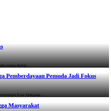
as
uka ruang dialog…
gga Pemberdayaan Pemuda Jadi Fokus
emerintah Kota Makassar…
gga Masyarakat