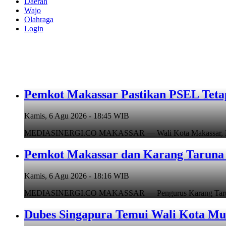
Daerah
Wajo
Olahraga
Login
Pemkot Makassar Pastikan PSEL Tetap
Kamis, 6 Agu 2026 - 18:45 WIB
MEDIASINERGI.CO MAKASSAR — Wali Kota Makassar, Munafr
Pemkot Makassar dan Karang Taruna 
Kamis, 6 Agu 2026 - 18:16 WIB
MEDIASINERGI.CO MAKASSAR — Pengurus Karang Taruna Ko
Dubes Singapura Temui Wali Kota Mun