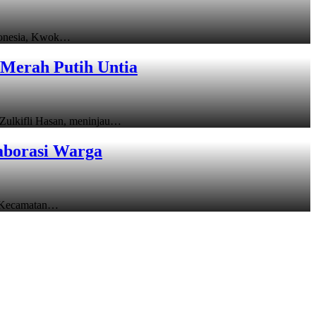
donesia, Kwok…
Merah Putih Untia
ulkifli Hasan, meninjau…
aborasi Warga
 Kecamatan…