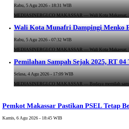
Rabu, 5 Agu 2026 - 18:31 WIB
MEDIASINERGI.CO MAKASSAR — Wali Kota Makassar, Munafr
Wali Kota Munafri Dampingi Menko P
Rabu, 5 Agu 2026 - 07:32 WIB
MEDIASINERGI.CO MAKASSAR — Wali Kota Makassar, Munafr
Pemilahan Sampah Sejak 2025, RT 04 
Selasa, 4 Agu 2026 - 17:09 WIB
MEDIASINERGI.CO MAKASSAR — Budaya memilah sampah di
Pemkot Makassar Pastikan PSEL Tetap Be
Kamis, 6 Agu 2026 - 18:45 WIB