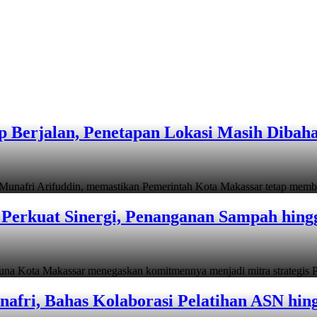
 Berjalan, Penetapan Lokasi Masih Dibah
i Arifuddin, memastikan Pemerintah Kota Makassar tetap memb
Perkuat Sinergi, Penanganan Sampah hin
ta Makassar menegaskan komitmennya menjadi mitra strategis P
afri, Bahas Kolaborasi Pelatihan ASN hin