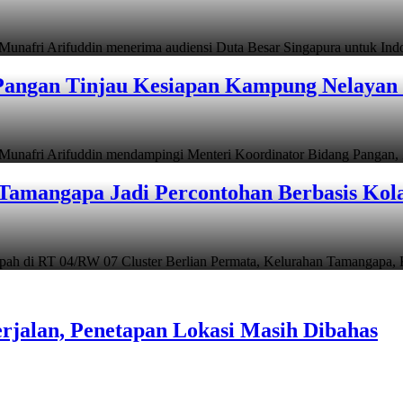
i Arifuddin menerima audiensi Duta Besar Singapura untuk In
angan Tinjau Kesiapan Kampung Nelayan 
i Arifuddin mendampingi Menteri Koordinator Bidang Pangan, Z
Tamangapa Jadi Percontohan Berbasis Kol
 RT 04/RW 07 Cluster Berlian Permata, Kelurahan Tamangapa,
rjalan, Penetapan Lokasi Masih Dibahas