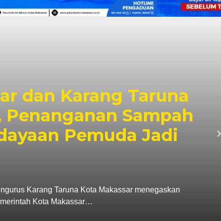
i SDN Pannara,
ikan Proyek Tepat
idikan Berkualitas di
Kota Makassar, Supratman melakukan peninjauan
 UPT SPF SD…