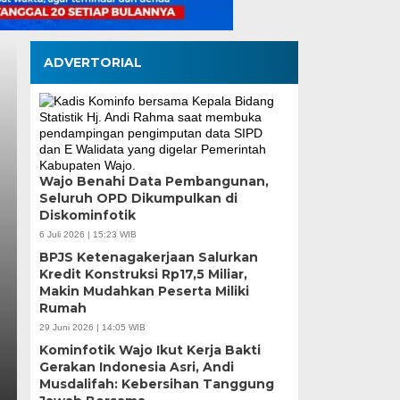
ADVERTORIAL
Wajo Benahi Data Pembangunan,
Seluruh OPD Dikumpulkan di
Dubes Singapura Tem
Diskominfotik
Munafri, Bahas Kolab
6 Juli 2026 | 15:23 WIB
BPJS Ketenagakerjaan Salurkan
ASN hingga Masyara
Kredit Konstruksi Rp17,5 Miliar,
Makin Mudahkan Peserta Miliki
Rumah
Rabu, 5 Agu 2026 - 18:31 WIB
29 Juni 2026 | 14:05 WIB
MEDIASINERGI.CO MAKASSAR — Wali Kota Makassar
Kominfotik Wajo Ikut Kerja Bakti
Duta Besar Singapura untuk Indonesia, Kwok…
Gerakan Indonesia Asri, Andi
Musdalifah: Kebersihan Tanggung