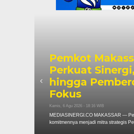
na
Tinjau Renovas
pah
Supratman Past
i
Mutu Demi Pend
Makassar
Rabu, 5 Agu 2026 - 19:50 WIB
an
MEDIASINERGI.CO MAKASSAR — DPRD 
langsung terhadap progres renovasi