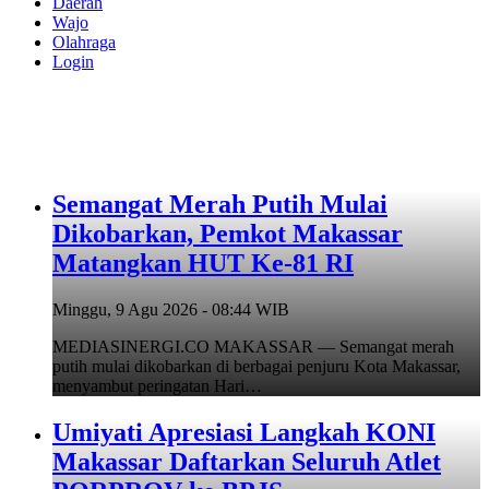
Daerah
Wajo
Olahraga
Login
Semangat Merah Putih Mulai
Dikobarkan, Pemkot Makassar
Matangkan HUT Ke-81 RI
Minggu, 9 Agu 2026 - 08:44 WIB
MEDIASINERGI.CO MAKASSAR — Semangat merah
putih mulai dikobarkan di berbagai penjuru Kota Makassar,
menyambut peringatan Hari…
Umiyati Apresiasi Langkah KONI
Makassar Daftarkan Seluruh Atlet