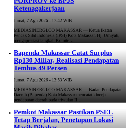
PORPROV ke BPJS
Ketenagakerjaan
Jumat, 7 Agu 2026 - 17:42 WIB
MEDIASINERGI.CO MAKASSAR — Ketua Ikatan
Pencak Silat Indonesia (IPSI) Kota Makassar, Hj. Umiyati,
mengapresiasi langkah Komite…
Bapenda Makassar Catat Surplus
Rp130 Miliar, Realisasi Pendapatan
Tembus 49 Persen
Jumat, 7 Agu 2026 - 13:53 WIB
MEDIASINERGI.CO MAKASSAR — Badan Pendapatan
Daerah (Bapenda) Kota Makassar mencatat kinerja
pendapatan daerah pada triwulan II…
Pemkot Makassar Pastikan PSEL
Tetap Berjalan, Penetapan Lokasi
Masih Dibahas