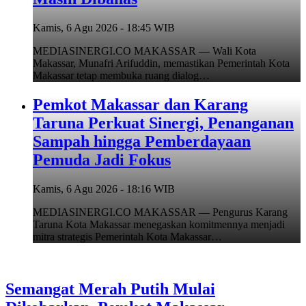
Kamis, 6 Agu 2026 - 18:45 WIB
MEDIASINERGI.CO MAKASSAR — Wali Kota
Makassar, Munafri Arifuddin, memastikan Pemerintah Kota
Makassar tetap membuka ruang dialog…
Pemkot Makassar dan Karang
Taruna Perkuat Sinergi, Penanganan
Sampah hingga Pemberdayaan
Pemuda Jadi Fokus
Kamis, 6 Agu 2026 - 18:16 WIB
MEDIASINERGI.CO MAKASSAR — Pengurus Karang
Taruna Kota Makassar menegaskan komitmennya menjadi
mitra strategis Pemerintah Kota Makassar…
Semangat Merah Putih Mulai