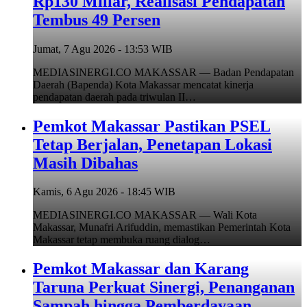
Rp130 Miliar, Realisasi Pendapatan
Tembus 49 Persen
Jumat, 7 Agu 2026 - 13:53 WIB
MEDIASINERGI.CO MAKASSAR — Badan Pendapatan
Daerah (Bapenda) Kota Makassar mencatat kinerja
pendapatan daerah pada triwulan II…
Pemkot Makassar Pastikan PSEL
Tetap Berjalan, Penetapan Lokasi
Masih Dibahas
Kamis, 6 Agu 2026 - 18:45 WIB
MEDIASINERGI.CO MAKASSAR — Wali Kota
Makassar, Munafri Arifuddin, memastikan Pemerintah Kota
Makassar tetap membuka ruang dialog…
Pemkot Makassar dan Karang
Taruna Perkuat Sinergi, Penanganan
Sampah hingga Pemberdayaan