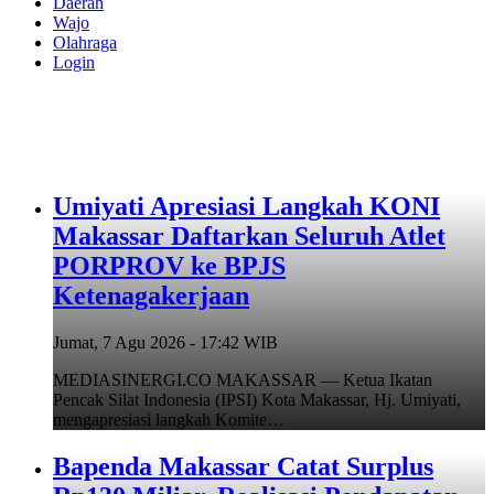
Daerah
Wajo
Olahraga
Login
Umiyati Apresiasi Langkah KONI
Makassar Daftarkan Seluruh Atlet
PORPROV ke BPJS
Ketenagakerjaan
Jumat, 7 Agu 2026 - 17:42 WIB
MEDIASINERGI.CO MAKASSAR — Ketua Ikatan
Pencak Silat Indonesia (IPSI) Kota Makassar, Hj. Umiyati,
mengapresiasi langkah Komite…
Bapenda Makassar Catat Surplus