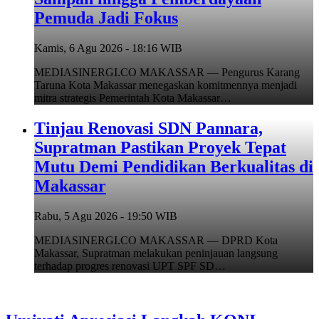
Pemuda Jadi Fokus
Kamis, 6 Agu 2026 - 18:16 WIB
MEDIASINERGI.CO MAKASSAR — Pengurus Karang
Taruna Kota Makassar menegaskan komitmennya menjadi
mitra strategis Pemerintah Kota Makassar…
Tinjau Renovasi SDN Pannara,
Supratman Pastikan Proyek Tepat
Mutu Demi Pendidikan Berkualitas di
Makassar
Rabu, 5 Agu 2026 - 19:50 WIB
MEDIASINERGI.CO MAKASSAR — DPRD Kota
Makassar, Supratman melakukan peninjauan langsung
terhadap progres renovasi UPT SPF SD…