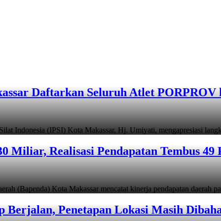
assar Daftarkan Seluruh Atlet PORPROV 
ndonesia (IPSI) Kota Makassar, Hj. Umiyati, mengapresiasi lan
 Miliar, Realisasi Pendapatan Tembus 49 
apenda) Kota Makassar mencatat kinerja pendapatan daerah pad
 Berjalan, Penetapan Lokasi Masih Dibah