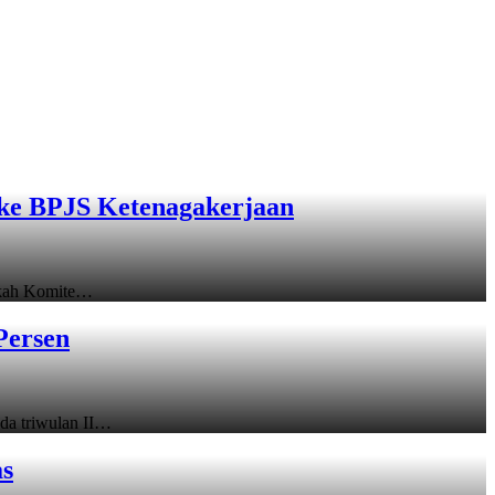
ke BPJS Ketenagakerjaan
gkah Komite…
Persen
a triwulan II…
as