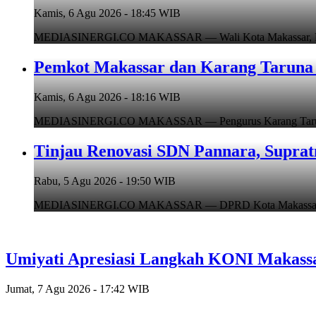
Kamis, 6 Agu 2026 - 18:45 WIB
MEDIASINERGI.CO MAKASSAR — Wali Kota Makassar, Munafr
Pemkot Makassar dan Karang Taruna 
Kamis, 6 Agu 2026 - 18:16 WIB
MEDIASINERGI.CO MAKASSAR — Pengurus Karang Taruna Ko
Tinjau Renovasi SDN Pannara, Suprat
Rabu, 5 Agu 2026 - 19:50 WIB
MEDIASINERGI.CO MAKASSAR — DPRD Kota Makassar, Supr
Umiyati Apresiasi Langkah KONI Makass
Jumat, 7 Agu 2026 - 17:42 WIB