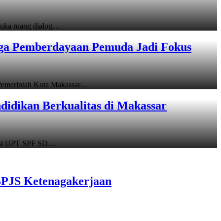
uka ruang dialog…
gga Pemberdayaan Pemuda Jadi Fokus
emerintah Kota Makassar…
idikan Berkualitas di Makassar
asi UPT SPF SD…
BPJS Ketenagakerjaan