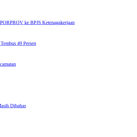
et PORPROV ke BPJS Ketenagakerjaan
n Tembus 49 Persen
camatan
Masih Dibahas