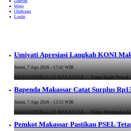
Daerah
Wajo
Olahraga
Login
Umiyati Apresiasi Langkah KONI Mak
Jumat, 7 Agu 2026 - 17:42 WIB
MEDIASINERGI.CO MAKASSAR — Ketua Ikatan Pencak Silat I
Bapenda Makassar Catat Surplus Rp130
Jumat, 7 Agu 2026 - 13:53 WIB
MEDIASINERGI.CO MAKASSAR — Badan Pendapatan Daerah (B
Pemkot Makassar Pastikan PSEL Tetap