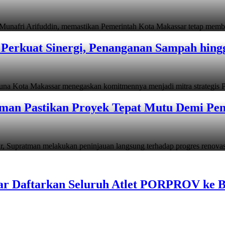
i Arifuddin, memastikan Pemerintah Kota Makassar tetap memb
Perkuat Sinergi, Penanganan Sampah hin
ta Makassar menegaskan komitmennya menjadi mitra strategis P
man Pastikan Proyek Tepat Mutu Demi Pend
atman melakukan peninjauan langsung terhadap progres renov
ar Daftarkan Seluruh Atlet PORPROV ke 