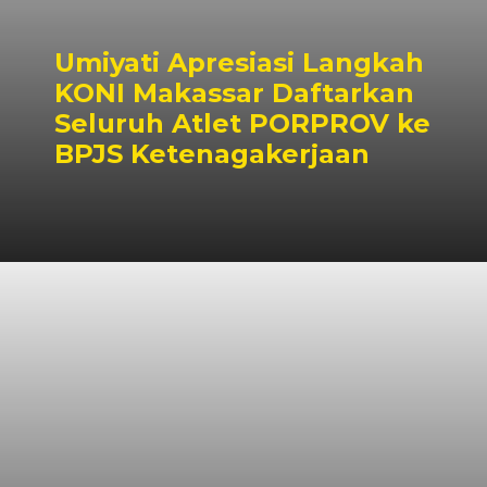
Umiyati Apresiasi Langkah
KONI Makassar Daftarkan
Seluruh Atlet PORPROV ke
BPJS Ketenagakerjaan