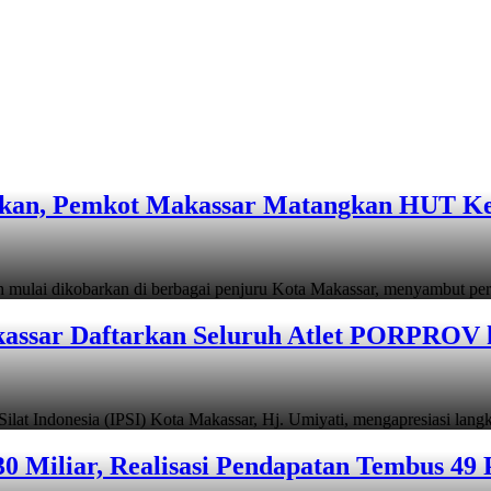
rkan, Pemkot Makassar Matangkan HUT Ke
 dikobarkan di berbagai penjuru Kota Makassar, menyambut per
assar Daftarkan Seluruh Atlet PORPROV 
ndonesia (IPSI) Kota Makassar, Hj. Umiyati, mengapresiasi lan
 Miliar, Realisasi Pendapatan Tembus 49 