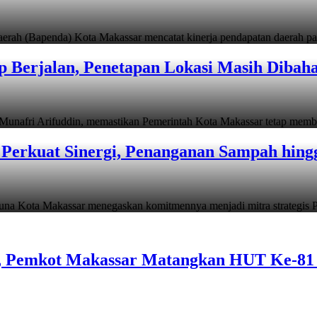
apenda) Kota Makassar mencatat kinerja pendapatan daerah pad
 Berjalan, Penetapan Lokasi Masih Dibah
i Arifuddin, memastikan Pemerintah Kota Makassar tetap memb
Perkuat Sinergi, Penanganan Sampah hin
ta Makassar menegaskan komitmennya menjadi mitra strategis P
n, Pemkot Makassar Matangkan HUT Ke-81