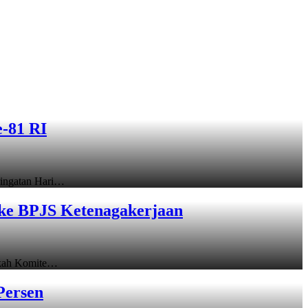
-81 RI
ingatan Hari…
ke BPJS Ketenagakerjaan
gkah Komite…
Persen