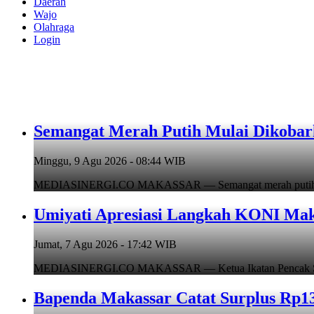
Daerah
Wajo
Olahraga
Login
Semangat Merah Putih Mulai Dikoba
Minggu, 9 Agu 2026 - 08:44 WIB
MEDIASINERGI.CO MAKASSAR — Semangat merah putih mulai
Umiyati Apresiasi Langkah KONI Mak
Jumat, 7 Agu 2026 - 17:42 WIB
MEDIASINERGI.CO MAKASSAR — Ketua Ikatan Pencak Silat I
Bapenda Makassar Catat Surplus Rp130