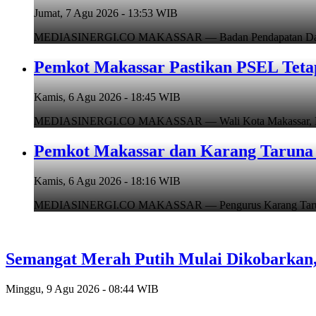
Jumat, 7 Agu 2026 - 13:53 WIB
MEDIASINERGI.CO MAKASSAR — Badan Pendapatan Daerah (B
Pemkot Makassar Pastikan PSEL Tetap
Kamis, 6 Agu 2026 - 18:45 WIB
MEDIASINERGI.CO MAKASSAR — Wali Kota Makassar, Munafr
Pemkot Makassar dan Karang Taruna 
Kamis, 6 Agu 2026 - 18:16 WIB
MEDIASINERGI.CO MAKASSAR — Pengurus Karang Taruna Ko
Semangat Merah Putih Mulai Dikobarka
Minggu, 9 Agu 2026 - 08:44 WIB