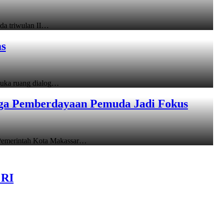
a triwulan II…
as
uka ruang dialog…
gga Pemberdayaan Pemuda Jadi Fokus
emerintah Kota Makassar…
 RI