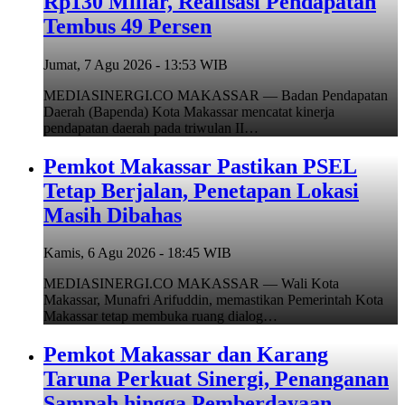
Rp130 Miliar, Realisasi Pendapatan
Tembus 49 Persen
Jumat, 7 Agu 2026 - 13:53 WIB
MEDIASINERGI.CO MAKASSAR — Badan Pendapatan
Daerah (Bapenda) Kota Makassar mencatat kinerja
pendapatan daerah pada triwulan II…
Pemkot Makassar Pastikan PSEL
Tetap Berjalan, Penetapan Lokasi
Masih Dibahas
Kamis, 6 Agu 2026 - 18:45 WIB
MEDIASINERGI.CO MAKASSAR — Wali Kota
Makassar, Munafri Arifuddin, memastikan Pemerintah Kota
Makassar tetap membuka ruang dialog…
Pemkot Makassar dan Karang
Taruna Perkuat Sinergi, Penanganan
Sampah hingga Pemberdayaan