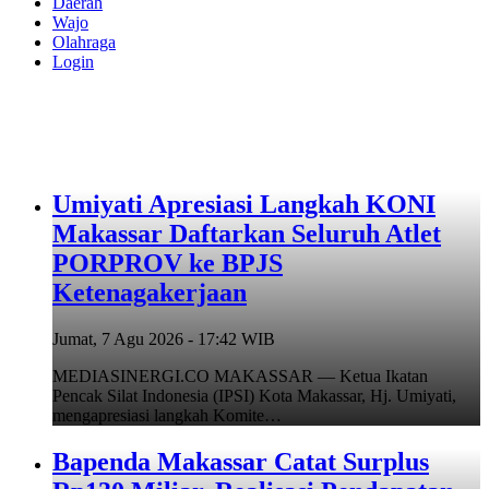
Daerah
Wajo
Olahraga
Login
Umiyati Apresiasi Langkah KONI
Makassar Daftarkan Seluruh Atlet
PORPROV ke BPJS
Ketenagakerjaan
Jumat, 7 Agu 2026 - 17:42 WIB
MEDIASINERGI.CO MAKASSAR — Ketua Ikatan
Pencak Silat Indonesia (IPSI) Kota Makassar, Hj. Umiyati,
mengapresiasi langkah Komite…
Bapenda Makassar Catat Surplus