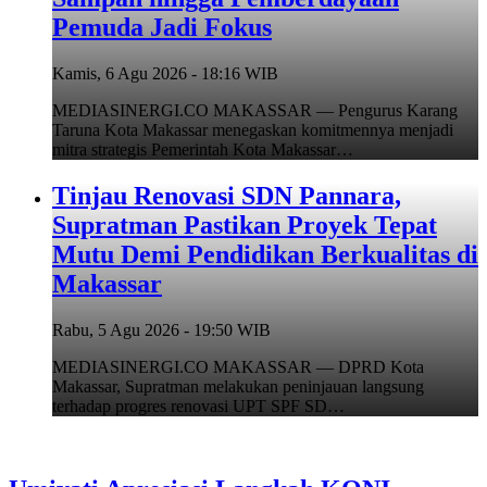
Pemuda Jadi Fokus
Kamis, 6 Agu 2026 - 18:16 WIB
MEDIASINERGI.CO MAKASSAR — Pengurus Karang
Taruna Kota Makassar menegaskan komitmennya menjadi
mitra strategis Pemerintah Kota Makassar…
Tinjau Renovasi SDN Pannara,
Supratman Pastikan Proyek Tepat
Mutu Demi Pendidikan Berkualitas di
Makassar
Rabu, 5 Agu 2026 - 19:50 WIB
MEDIASINERGI.CO MAKASSAR — DPRD Kota
Makassar, Supratman melakukan peninjauan langsung
terhadap progres renovasi UPT SPF SD…