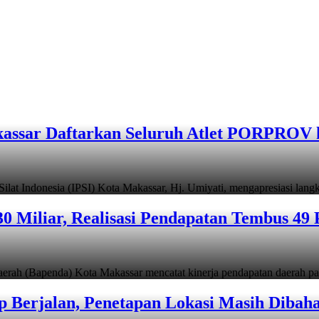
assar Daftarkan Seluruh Atlet PORPROV 
ndonesia (IPSI) Kota Makassar, Hj. Umiyati, mengapresiasi lan
 Miliar, Realisasi Pendapatan Tembus 49 
apenda) Kota Makassar mencatat kinerja pendapatan daerah pad
 Berjalan, Penetapan Lokasi Masih Dibah