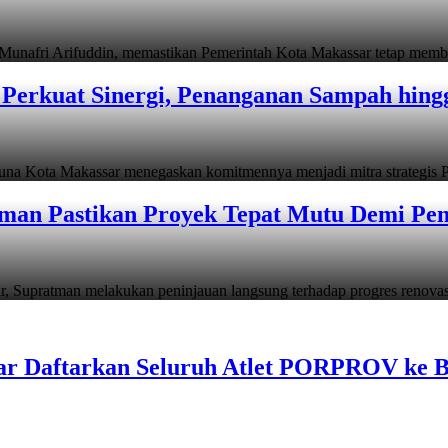
i Arifuddin, memastikan Pemerintah Kota Makassar tetap memb
Perkuat Sinergi, Penanganan Sampah hin
ta Makassar menegaskan komitmennya menjadi mitra strategis P
man Pastikan Proyek Tepat Mutu Demi Pend
atman melakukan peninjauan langsung terhadap progres renov
ar Daftarkan Seluruh Atlet PORPROV ke 