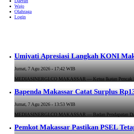
Daerah
Wajo
Olahraga
Login
Umiyati Apresiasi Langkah KONI Mak
Jumat, 7 Agu 2026 - 17:42 WIB
MEDIASINERGI.CO MAKASSAR — Ketua Ikatan Pencak Silat I
Bapenda Makassar Catat Surplus Rp130
Jumat, 7 Agu 2026 - 13:53 WIB
MEDIASINERGI.CO MAKASSAR — Badan Pendapatan Daerah (B
Pemkot Makassar Pastikan PSEL Tetap