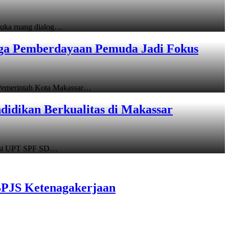
uka ruang dialog…
gga Pemberdayaan Pemuda Jadi Fokus
emerintah Kota Makassar…
idikan Berkualitas di Makassar
asi UPT SPF SD…
BPJS Ketenagakerjaan