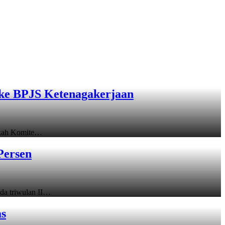
ke BPJS Ketenagakerjaan
gkah Komite…
Persen
a triwulan II…
as