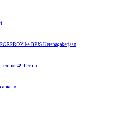
i
et PORPROV ke BPJS Ketenagakerjaan
n Tembus 49 Persen
camatan