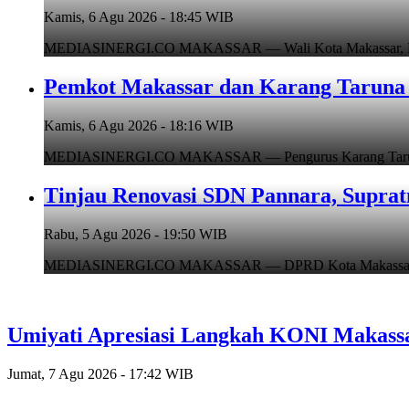
Kamis, 6 Agu 2026 - 18:45 WIB
MEDIASINERGI.CO MAKASSAR — Wali Kota Makassar, Munafr
Pemkot Makassar dan Karang Taruna 
Kamis, 6 Agu 2026 - 18:16 WIB
MEDIASINERGI.CO MAKASSAR — Pengurus Karang Taruna Ko
Tinjau Renovasi SDN Pannara, Suprat
Rabu, 5 Agu 2026 - 19:50 WIB
MEDIASINERGI.CO MAKASSAR — DPRD Kota Makassar, Supr
Umiyati Apresiasi Langkah KONI Makass
Jumat, 7 Agu 2026 - 17:42 WIB