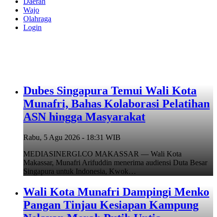
Daerah
Wajo
Olahraga
Login
Dubes Singapura Temui Wali Kota
Munafri, Bahas Kolaborasi Pelatihan
ASN hingga Masyarakat
Rabu, 5 Agu 2026 - 18:31 WIB
MEDIASINERGI.CO MAKASSAR — Wali Kota
Makassar, Munafri Arifuddin menerima audiensi Duta Besar
Singapura untuk Indonesia, Kwok…
Wali Kota Munafri Dampingi Menko
Pangan Tinjau Kesiapan Kampung