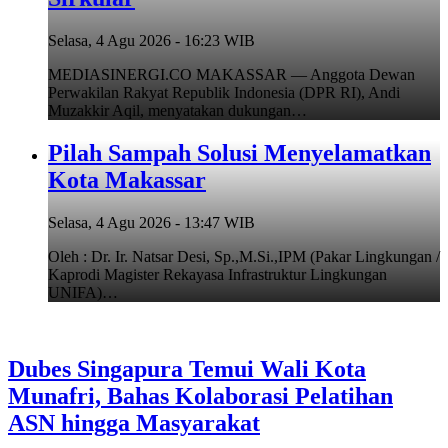
Selasa, 4 Agu 2026 - 16:23 WIB
MEDIASINERGI.CO MAKASSAR — Anggota Dewan
Perwakilan Rakyat Republik Indonesia (DPR RI), Andi
Muzakkir Aqil, menyatakan dukungan…
Pilah Sampah Solusi Menyelamatkan
Kota Makassar
Selasa, 4 Agu 2026 - 13:47 WIB
Oleh : Dr. Ir. Natsar Desi, Sp.,M.Si.,IPM (Pakar Lingkungan /
Kaprodi Magister Rekayasa Infrastruktur Lingkungan
UNIFA)…
Dubes Singapura Temui Wali Kota
Munafri, Bahas Kolaborasi Pelatihan
ASN hingga Masyarakat