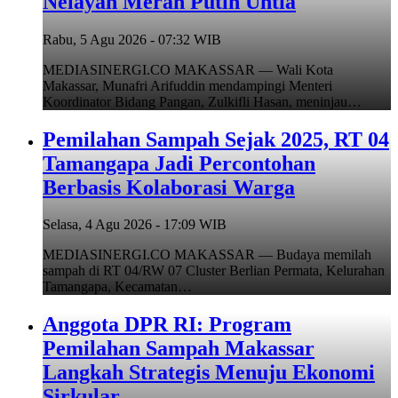
Nelayan Merah Putih Untia
Rabu, 5 Agu 2026 - 07:32 WIB
MEDIASINERGI.CO MAKASSAR — Wali Kota
Makassar, Munafri Arifuddin mendampingi Menteri
Koordinator Bidang Pangan, Zulkifli Hasan, meninjau…
Pemilahan Sampah Sejak 2025, RT 04
Tamangapa Jadi Percontohan
Berbasis Kolaborasi Warga
Selasa, 4 Agu 2026 - 17:09 WIB
MEDIASINERGI.CO MAKASSAR — Budaya memilah
sampah di RT 04/RW 07 Cluster Berlian Permata, Kelurahan
Tamangapa, Kecamatan…
Anggota DPR RI: Program
Pemilahan Sampah Makassar
Langkah Strategis Menuju Ekonomi
Sirkular