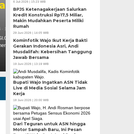
Mutu Demi Pendidika
6 Juli 2026 | 15:23 WIB
BPJS Ketenagakerjaan Salurkan
Makassar
Kredit Konstruksi Rp17,5 Miliar,
Makin Mudahkan Peserta Miliki
Rumah
Rabu, 5 Agu 2026 - 19:50 WIB
29 Juni 2026 | 14:05 WIB
MEDIASINERGI.CO MAKASSAR — DPRD Kota Makass
Kominfotik Wajo Ikut Kerja Bakti
langsung terhadap progres renovasi UPT SPF SD…
Gerakan Indonesia Asri, Andi
Musdalifah: Kebersihan Tanggung
Jawab Bersama
19 Juni 2026 | 13:19 WIB
Bupati Wajo Ingatkan ASN Tidak
Live di Media Sosial Selama Jam
Kerja
18 Juni 2026 | 20:00 WIB
Dari Teguran untuk ASN hingga
Motor Sampah Baru, Ini Pesan