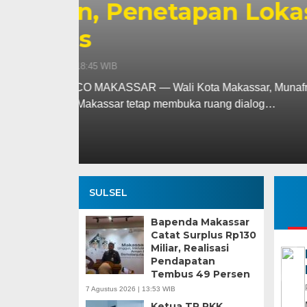
hingga Pember
Fokus
Kamis, 6 Agu 2026 - 18:16 WIB
MEDIASINERGI.CO MAKASSAR — Pengu
komitmennya menjadi mitra strategis 
SULSEL
Bapenda Makassar
Catat Surplus Rp130
Miliar, Realisasi
Pendapatan
Tembus 49 Persen
7 Agustus 2026 | 13:53 WIB
Ketua TP PKK