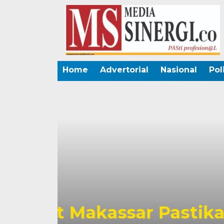
Home
Advertorial
Nasional
Pol
Pemkot Makassa
tap
Perkuat Sinerg