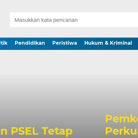
itik
Pendidikan
Peristiwa
Hukum & Kriminal
r dan Karang Taruna
i, Penanganan Sampah