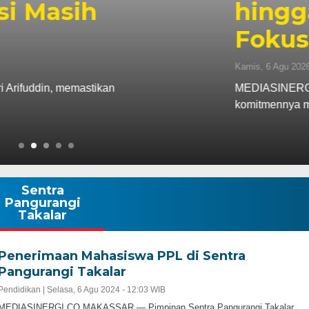
dayaan Pemuda Jadi
rus Karang Taruna Kota Makassar menegaskan
Pemerintah Kota Makassar…
Sentra
Pangurangi
Takalar
Penerimaan Mahasiswa PPL di Sentra
Pangurangi Takalar
Pendidikan |
Selasa, 6 Agu 2024 - 12:03 WIB
MEDIASINERGI.CO MAKASSAR — Pimpinan Sentra Pangurangi Takalar,