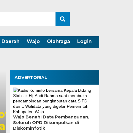
Daerah
Wajo
Olahraga
Login
ADVERTORIAL
Tinjau Renovasi SDN
Wajo Benahi Data Pembangunan,
Seluruh OPD Dikumpulkan di
Supratman Pastikan 
Diskominfotik