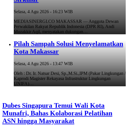
Selasa, 4 Agu 2026 - 16:23 WIB
MEDIASINERGI.CO MAKASSAR — Anggota Dewan
Perwakilan Rakyat Republik Indonesia (DPR RI), Andi
Muzakkir Aqil, menyatakan dukungan…
Pilah Sampah Solusi Menyelamatkan
Kota Makassar
Selasa, 4 Agu 2026 - 13:47 WIB
Oleh : Dr. Ir. Natsar Desi, Sp.,M.Si.,IPM (Pakar Lingkungan /
Kaprodi Magister Rekayasa Infrastruktur Lingkungan
UNIFA)…
Dubes Singapura Temui Wali Kota
Munafri, Bahas Kolaborasi Pelatihan
ASN hingga Masyarakat