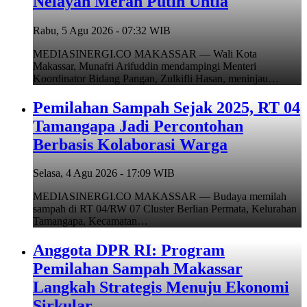
Nelayan Merah Putih Untia
Rabu, 5 Agu 2026 - 07:32 WIB
MEDIASINERGI.CO MAKASSAR — Wali Kota
Makassar, Munafri Arifuddin mendampingi Menteri
Koordinator Bidang Pangan, Zulkifli Hasan, meninjau…
Pemilahan Sampah Sejak 2025, RT 04
Tamangapa Jadi Percontohan
Berbasis Kolaborasi Warga
Selasa, 4 Agu 2026 - 17:09 WIB
MEDIASINERGI.CO MAKASSAR — Budaya memilah
sampah di RT 04/RW 07 Cluster Berlian Permata, Kelurahan
Tamangapa, Kecamatan…
Anggota DPR RI: Program
Pemilahan Sampah Makassar
Langkah Strategis Menuju Ekonomi
Sirkular