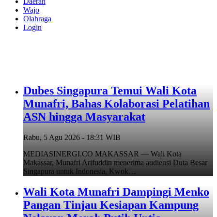
Daerah
Wajo
Olahraga
Login
Dubes Singapura Temui Wali Kota
Munafri, Bahas Kolaborasi Pelatihan
ASN hingga Masyarakat
Rabu, 5 Agu 2026 - 18:31 WIB
MEDIASINERGI.CO MAKASSAR — Wali Kota
Makassar, Munafri Arifuddin menerima audiensi Duta Besar
Singapura untuk Indonesia, Kwok…
Wali Kota Munafri Dampingi Menko
Pangan Tinjau Kesiapan Kampung