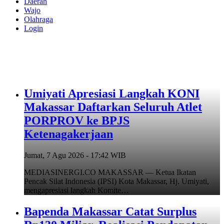
Daerah
Wajo
Olahraga
Login
Umiyati Apresiasi Langkah KONI
Makassar Daftarkan Seluruh Atlet
PORPROV ke BPJS
Ketenagakerjaan
Jumat, 7 Agu 2026 - 17:42 WIB
MEDIASINERGI.CO MAKASSAR — Ketua Ikatan
Pencak Silat Indonesia (IPSI) Kota Makassar, Hj. Umiyati,
mengapresiasi langkah Komite…
Bapenda Makassar Catat Surplus