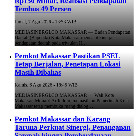
Rp130 Miliar, Realisasi Pendapatan
Tembus 49 Persen
Jumat, 7 Agu 2026 - 13:53 WIB
MEDIASINERGI.CO MAKASSAR — Badan Pendapatan
Daerah (Bapenda) Kota Makassar mencatat kinerja
pendapatan daerah pada triwulan II…
Pemkot Makassar Pastikan PSEL
Tetap Berjalan, Penetapan Lokasi
Masih Dibahas
Kamis, 6 Agu 2026 - 18:45 WIB
MEDIASINERGI.CO MAKASSAR — Wali Kota
Makassar, Munafri Arifuddin, memastikan Pemerintah Kota
Makassar tetap membuka ruang dialog…
Pemkot Makassar dan Karang
Taruna Perkuat Sinergi, Penanganan
Sampah hingga Pemberdayaan