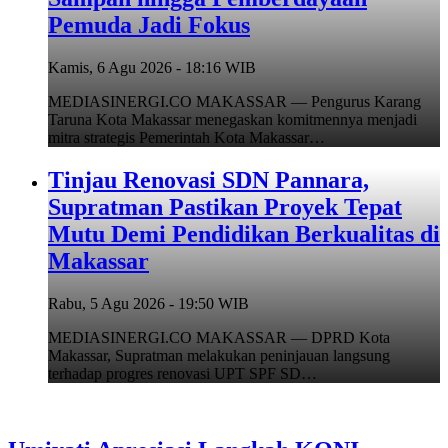
Pemuda Jadi Fokus
Kamis, 6 Agu 2026 - 18:16 WIB
MEDIASINERGI.CO MAKASSAR — Pengurus Karang
Taruna Kota Makassar menegaskan komitmennya menjadi
mitra strategis Pemerintah Kota Makassar…
Tinjau Renovasi SDN Pannara,
Supratman Pastikan Proyek Tepat
Mutu Demi Pendidikan Berkualitas di
Makassar
Rabu, 5 Agu 2026 - 19:50 WIB
MEDIASINERGI.CO MAKASSAR — DPRD Kota
Makassar, Supratman melakukan peninjauan langsung
terhadap progres renovasi UPT SPF SD…