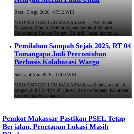
Rabu, 5 Agu 2026 - 07:32 WIB
MEDIASINERGI.CO MAKASSAR — Wali Kota
Makassar, Munafri Arifuddin mendampingi Menteri
Koordinator Bidang Pangan, Zulkifli Hasan, meninjau…
Pemilahan Sampah Sejak 2025, RT 04
Tamangapa Jadi Percontohan
Berbasis Kolaborasi Warga
Selasa, 4 Agu 2026 - 17:09 WIB
MEDIASINERGI.CO MAKASSAR — Budaya memilah
sampah di RT 04/RW 07 Cluster Berlian Permata, Kelurahan
Tamangapa, Kecamatan…
Pemkot Makassar Pastikan PSEL Tetap
Berjalan, Penetapan Lokasi Masih