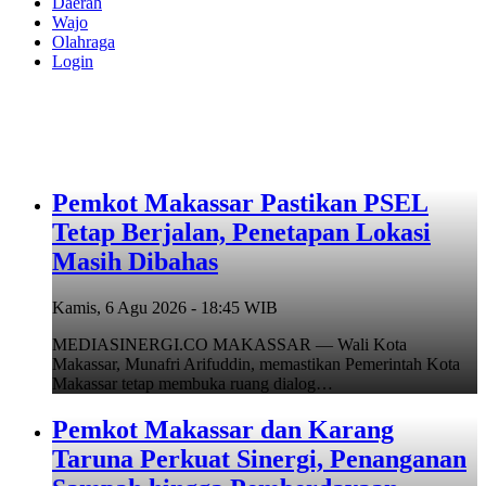
Daerah
Wajo
Olahraga
Login
Pemkot Makassar Pastikan PSEL
Tetap Berjalan, Penetapan Lokasi
Masih Dibahas
Kamis, 6 Agu 2026 - 18:45 WIB
MEDIASINERGI.CO MAKASSAR — Wali Kota
Makassar, Munafri Arifuddin, memastikan Pemerintah Kota
Makassar tetap membuka ruang dialog…
Pemkot Makassar dan Karang
Taruna Perkuat Sinergi, Penanganan