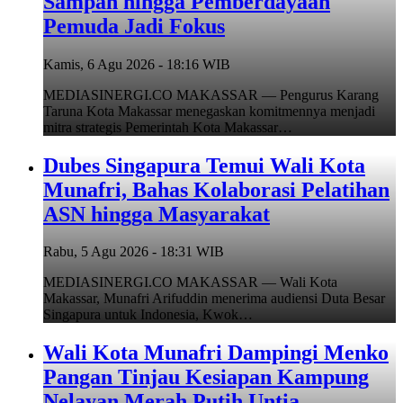
Sampah hingga Pemberdayaan
Pemuda Jadi Fokus
Kamis, 6 Agu 2026 - 18:16 WIB
MEDIASINERGI.CO MAKASSAR — Pengurus Karang
Taruna Kota Makassar menegaskan komitmennya menjadi
mitra strategis Pemerintah Kota Makassar…
Dubes Singapura Temui Wali Kota
Munafri, Bahas Kolaborasi Pelatihan
ASN hingga Masyarakat
Rabu, 5 Agu 2026 - 18:31 WIB
MEDIASINERGI.CO MAKASSAR — Wali Kota
Makassar, Munafri Arifuddin menerima audiensi Duta Besar
Singapura untuk Indonesia, Kwok…
Wali Kota Munafri Dampingi Menko
Pangan Tinjau Kesiapan Kampung
Nelayan Merah Putih Untia