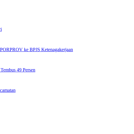
i
et PORPROV ke BPJS Ketenagakerjaan
n Tembus 49 Persen
camatan