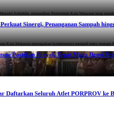
i Arifuddin, memastikan Pemerintah Kota Makassar tetap memb
Perkuat Sinergi, Penanganan Sampah hin
ta Makassar menegaskan komitmennya menjadi mitra strategis P
man Pastikan Proyek Tepat Mutu Demi Pend
atman melakukan peninjauan langsung terhadap progres renov
ar Daftarkan Seluruh Atlet PORPROV ke 