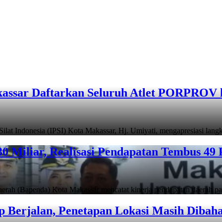
assar Daftarkan Seluruh Atlet PORPROV 
ndonesia (IPSI) Kota Makassar, Hj. Umiyati, mengapresiasi lan
 Miliar, Realisasi Pendapatan Tembus 49 
apenda) Kota Makassar mencatat kinerja pendapatan daerah pad
 Berjalan, Penetapan Lokasi Masih Dibah