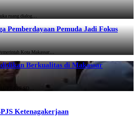
uka ruang dialog…
gga Pemberdayaan Pemuda Jadi Fokus
emerintah Kota Makassar…
idikan Berkualitas di Makassar
asi UPT SPF SD…
BPJS Ketenagakerjaan