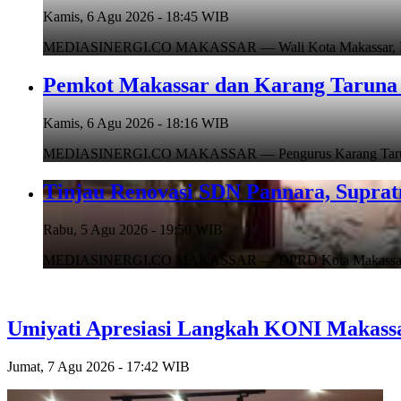
Kamis, 6 Agu 2026 - 18:45 WIB
MEDIASINERGI.CO MAKASSAR — Wali Kota Makassar, Munafr
Pemkot Makassar dan Karang Taruna 
Kamis, 6 Agu 2026 - 18:16 WIB
MEDIASINERGI.CO MAKASSAR — Pengurus Karang Taruna Ko
Tinjau Renovasi SDN Pannara, Suprat
Rabu, 5 Agu 2026 - 19:50 WIB
MEDIASINERGI.CO MAKASSAR — DPRD Kota Makassar, Supr
Umiyati Apresiasi Langkah KONI Makass
Jumat, 7 Agu 2026 - 17:42 WIB