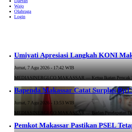
Daerah
Wajo
Olahraga
Login
Umiyati Apresiasi Langkah KONI Mak
Jumat, 7 Agu 2026 - 17:42 WIB
MEDIASINERGI.CO MAKASSAR — Ketua Ikatan Pencak Silat I
Bapenda Makassar Catat Surplus Rp130
Jumat, 7 Agu 2026 - 13:53 WIB
MEDIASINERGI.CO MAKASSAR — Badan Pendapatan Daerah (B
Pemkot Makassar Pastikan PSEL Tetap