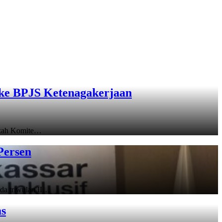
ke BPJS Ketenagakerjaan
gkah Komite…
Persen
a triwulan II…
as