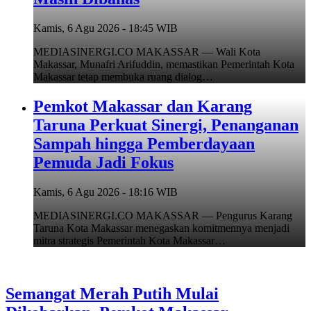
Kamis, 6 Agu 2026 - 18:45 WIB
MEDIASINERGI.CO MAKASSAR — Wali Kota
Makassar, Munafri Arifuddin, memastikan Pemerintah Kota
Makassar tetap membuka ruang dialog…
Pemkot Makassar dan Karang
Taruna Perkuat Sinergi, Penanganan
Sampah hingga Pemberdayaan
Pemuda Jadi Fokus
Kamis, 6 Agu 2026 - 18:16 WIB
MEDIASINERGI.CO MAKASSAR — Pengurus Karang
Taruna Kota Makassar menegaskan komitmennya menjadi
mitra strategis Pemerintah Kota Makassar…
Semangat Merah Putih Mulai