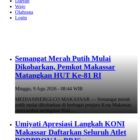
Daerah
Wajo
Olahraga
Login
Semangat Merah Putih Mulai
Dikobarkan, Pemkot Makassar
Matangkan HUT Ke-81 RI
Minggu, 9 Agu 2026 - 08:44 WIB
MEDIASINERGI.CO MAKASSAR — Semangat merah
putih mulai dikobarkan di berbagai penjuru Kota Makassar,
menyambut peringatan Hari…
Umiyati Apresiasi Langkah KONI
Makassar Daftarkan Seluruh Atlet