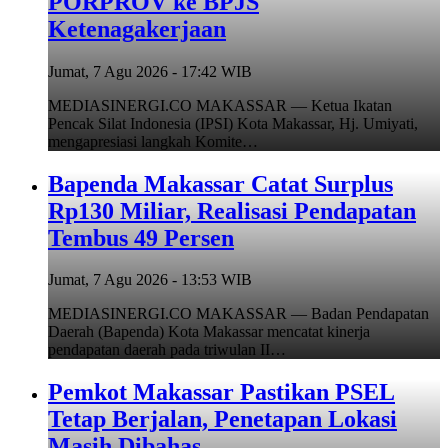
PORPROV ke BPJS
Ketenagakerjaan
Jumat, 7 Agu 2026 - 17:42 WIB
MEDIASINERGI.CO MAKASSAR — Ketua Ikatan
Pencak Silat Indonesia (IPSI) Kota Makassar, Hj. Umiyati,
mengapresiasi langkah Komite…
Bapenda Makassar Catat Surplus
Rp130 Miliar, Realisasi Pendapatan
Tembus 49 Persen
Jumat, 7 Agu 2026 - 13:53 WIB
MEDIASINERGI.CO MAKASSAR — Badan Pendapatan
Daerah (Bapenda) Kota Makassar mencatat kinerja
pendapatan daerah pada triwulan II…
Pemkot Makassar Pastikan PSEL
Tetap Berjalan, Penetapan Lokasi
Masih Dibahas