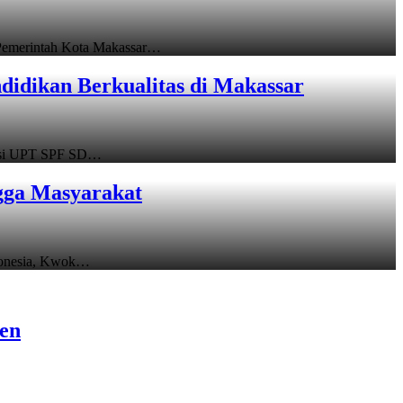
emerintah Kota Makassar…
idikan Berkualitas di Makassar
asi UPT SPF SD…
gga Masyarakat
donesia, Kwok…
sen