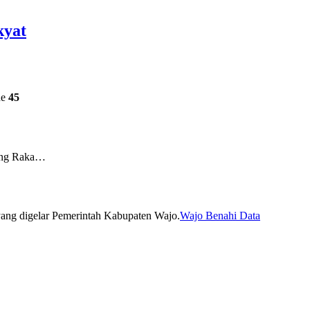
kyat
ne
45
ing Raka…
Wajo Benahi Data