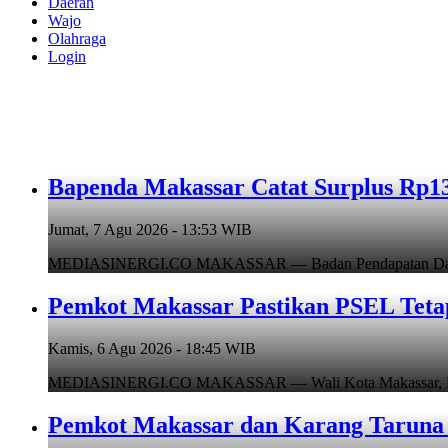
Daerah
Wajo
Olahraga
Login
Bapenda Makassar Catat Surplus Rp130
Jumat, 7 Agu 2026 - 13:53 WIB
MEDIASINERGI.CO MAKASSAR — Badan Pendapatan Daerah (B
Pemkot Makassar Pastikan PSEL Tetap
Kamis, 6 Agu 2026 - 18:45 WIB
MEDIASINERGI.CO MAKASSAR — Wali Kota Makassar, Munafr
Pemkot Makassar dan Karang Taruna 