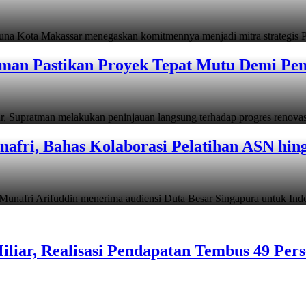
ta Makassar menegaskan komitmennya menjadi mitra strategis P
man Pastikan Proyek Tepat Mutu Demi Pend
atman melakukan peninjauan langsung terhadap progres renov
afri, Bahas Kolaborasi Pelatihan ASN hin
i Arifuddin menerima audiensi Duta Besar Singapura untuk In
liar, Realisasi Pendapatan Tembus 49 Per