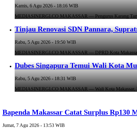
Kamis, 6 Agu 2026 - 18:16 WIB
MEDIASINERGI.CO MAKASSAR — Pengurus Karang Taruna Ko
Tinjau Renovasi SDN Pannara, Suprat
Rabu, 5 Agu 2026 - 19:50 WIB
MEDIASINERGI.CO MAKASSAR — DPRD Kota Makassar, Supr
Dubes Singapura Temui Wali Kota Mun
Rabu, 5 Agu 2026 - 18:31 WIB
MEDIASINERGI.CO MAKASSAR — Wali Kota Makassar, Munafr
Bapenda Makassar Catat Surplus Rp130 Mi
Jumat, 7 Agu 2026 - 13:53 WIB