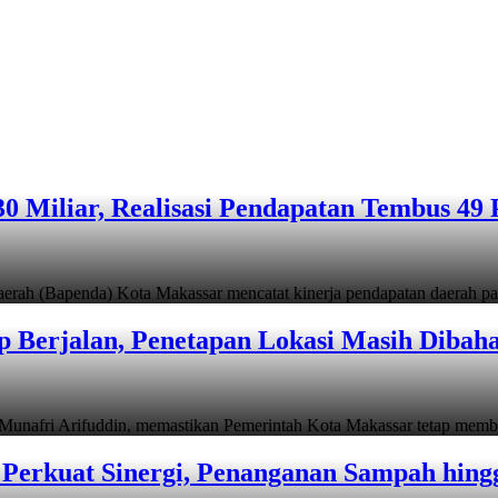
 Miliar, Realisasi Pendapatan Tembus 49 
apenda) Kota Makassar mencatat kinerja pendapatan daerah pad
 Berjalan, Penetapan Lokasi Masih Dibah
i Arifuddin, memastikan Pemerintah Kota Makassar tetap memb
Perkuat Sinergi, Penanganan Sampah hin