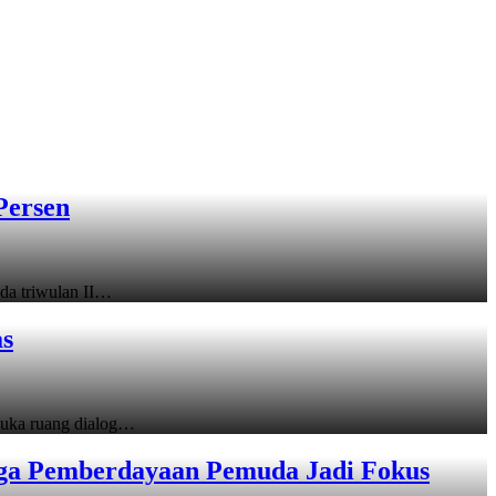
Persen
a triwulan II…
as
uka ruang dialog…
gga Pemberdayaan Pemuda Jadi Fokus