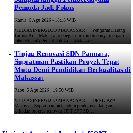
Pemuda Jadi Fokus
Kamis, 6 Agu 2026 - 18:16 WIB
MEDIASINERGI.CO MAKASSAR — Pengurus Karang
Taruna Kota Makassar menegaskan komitmennya menjadi
mitra strategis Pemerintah Kota Makassar…
Tinjau Renovasi SDN Pannara,
Supratman Pastikan Proyek Tepat
Mutu Demi Pendidikan Berkualitas di
Makassar
Rabu, 5 Agu 2026 - 19:50 WIB
MEDIASINERGI.CO MAKASSAR — DPRD Kota
Makassar, Supratman melakukan peninjauan langsung
terhadap progres renovasi UPT SPF SD…