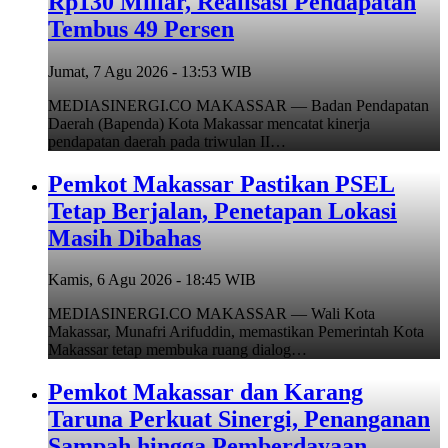
Rp130 Miliar, Realisasi Pendapatan
Tembus 49 Persen
Jumat, 7 Agu 2026 - 13:53 WIB
MEDIASINERGI.CO MAKASSAR — Badan Pendapatan
Daerah (Bapenda) Kota Makassar mencatat kinerja
pendapatan daerah pada triwulan II…
Pemkot Makassar Pastikan PSEL
Tetap Berjalan, Penetapan Lokasi
Masih Dibahas
Kamis, 6 Agu 2026 - 18:45 WIB
MEDIASINERGI.CO MAKASSAR — Wali Kota
Makassar, Munafri Arifuddin, memastikan Pemerintah Kota
Makassar tetap membuka ruang dialog…
Pemkot Makassar dan Karang
Taruna Perkuat Sinergi, Penanganan
Sampah hingga Pemberdayaan