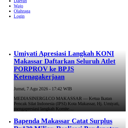
Daerah
Wajo
Olahraga
Login
Umiyati Apresiasi Langkah KONI
Makassar Daftarkan Seluruh Atlet
PORPROV ke BPJS
Ketenagakerjaan
Jumat, 7 Agu 2026 - 17:42 WIB
MEDIASINERGI.CO MAKASSAR — Ketua Ikatan
Pencak Silat Indonesia (IPSI) Kota Makassar, Hj. Umiyati,
mengapresiasi langkah Komite…
Bapenda Makassar Catat Surplus