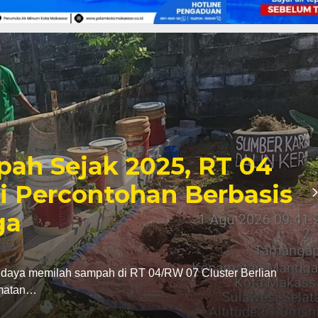
: Program Pemilahan
r Langkah Strategis
 Sirkular
a Dewan Perwakilan Rakyat Republik Indonesia
akan dukungan…