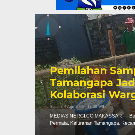
04
Anggota DPR RI
sis
Sampah Makassa
Menuju Ekonomi
Selasa, 4 Agu 2026 - 16:23 WIB
rlian
MEDIASINERGI.CO MAKASSAR — Anggot
(DPR RI), Andi Muzakkir Aqil, menyat