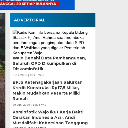
ADVERTORIAL
Wajo Benahi Data Pembangunan,
Seluruh OPD Dikumpulkan di
Diskominfotik
Pilah Sampah Solusi
6 Juli 2026 | 15:23 WIB
BPJS Ketenagakerjaan Salurkan
Kota Makassar
Kredit Konstruksi Rp17,5 Miliar,
Makin Mudahkan Peserta Miliki
Rumah
Selasa, 4 Agu 2026 - 13:47 WIB
29 Juni 2026 | 14:05 WIB
Oleh : Dr. Ir. Natsar Desi, Sp.,M.Si.,IPM (Pakar Ling
Kominfotik Wajo Ikut Kerja Bakti
Infrastruktur Lingkungan UNIFA)…
Gerakan Indonesia Asri, Andi
Musdalifah: Kebersihan Tanggung