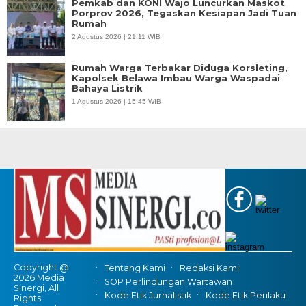
Pemkab dan KONI Wajo Luncurkan Maskot
Porprov 2026, Tegaskan Kesiapan Jadi Tuan
Rumah
2 Agustus 2026 | 21:11 WIB
Rumah Warga Terbakar Diduga Korsleting,
Kapolsek Belawa Imbau Warga Waspadai
Bahaya Listrik
1 Agustus 2026 | 15:45 WIB
Copyright @
Tentang Kami
Redaksi Kami
2026 Media
SOP Perlindungan Wartawan
Sinergi, All
Kode Etik Jurnalistik
Kode Etik Perilaku
Rights