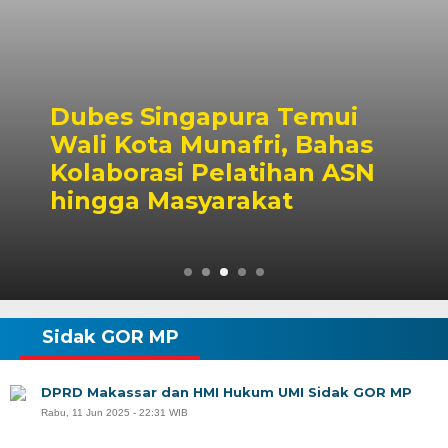
Dubes Singapura Temui
Wali Kota Munafri, Bahas
Kolaborasi Pelatihan ASN
hingga Masyarakat
Sidak GOR MP
DPRD Makassar dan HMI Hukum UMI Sidak GOR MP
Rabu, 11 Jun 2025 - 22:31 WIB