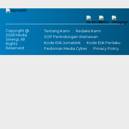
Copyright @
Tentang Kami
Redaksi Kami
2026 Media
SOP Perlindungan Wartawan
Sinergi, All
Kode Etik Jurnalistik
Kode Etik Perilaku
Rights
Reserved
Pedoman Media Cyber
Privacy Policy