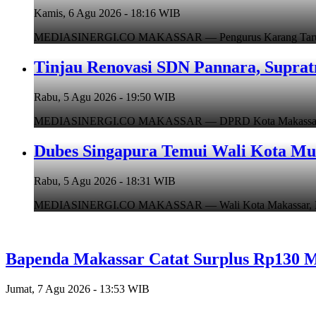
Kamis, 6 Agu 2026 - 18:16 WIB
MEDIASINERGI.CO MAKASSAR — Pengurus Karang Taruna Ko
Tinjau Renovasi SDN Pannara, Suprat
Rabu, 5 Agu 2026 - 19:50 WIB
MEDIASINERGI.CO MAKASSAR — DPRD Kota Makassar, Supr
Dubes Singapura Temui Wali Kota Mun
Rabu, 5 Agu 2026 - 18:31 WIB
MEDIASINERGI.CO MAKASSAR — Wali Kota Makassar, Munafr
Bapenda Makassar Catat Surplus Rp130 Mi
Jumat, 7 Agu 2026 - 13:53 WIB