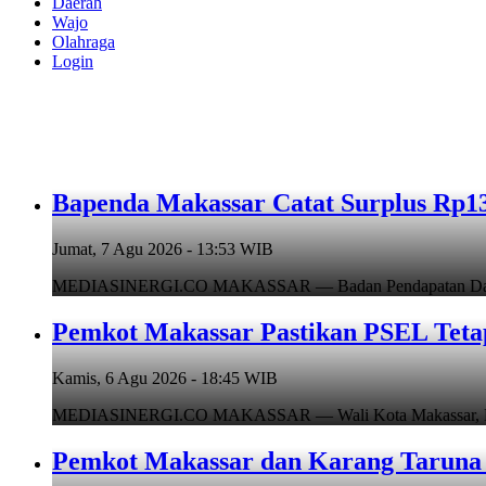
Daerah
Wajo
Olahraga
Login
Bapenda Makassar Catat Surplus Rp130
Jumat, 7 Agu 2026 - 13:53 WIB
MEDIASINERGI.CO MAKASSAR — Badan Pendapatan Daerah (B
Pemkot Makassar Pastikan PSEL Tetap
Kamis, 6 Agu 2026 - 18:45 WIB
MEDIASINERGI.CO MAKASSAR — Wali Kota Makassar, Munafr
Pemkot Makassar dan Karang Taruna 