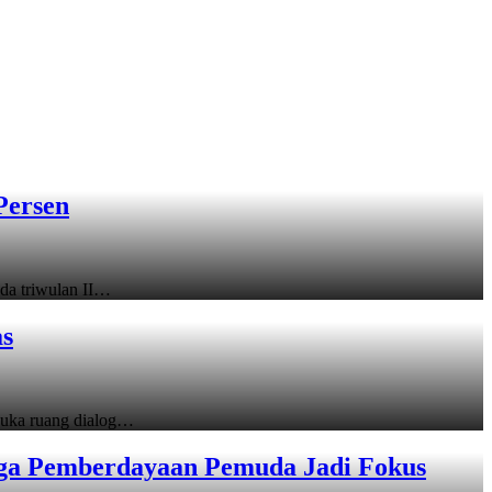
Persen
a triwulan II…
as
uka ruang dialog…
gga Pemberdayaan Pemuda Jadi Fokus