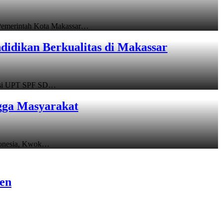
emerintah Kota Makassar…
idikan Berkualitas di Makassar
asi UPT SPF SD…
gga Masyarakat
donesia, Kwok…
sen