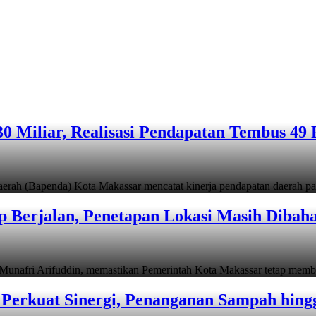
 Miliar, Realisasi Pendapatan Tembus 49 
apenda) Kota Makassar mencatat kinerja pendapatan daerah pad
 Berjalan, Penetapan Lokasi Masih Dibah
i Arifuddin, memastikan Pemerintah Kota Makassar tetap memb
Perkuat Sinergi, Penanganan Sampah hin