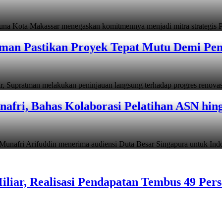
ta Makassar menegaskan komitmennya menjadi mitra strategis P
man Pastikan Proyek Tepat Mutu Demi Pend
atman melakukan peninjauan langsung terhadap progres renov
afri, Bahas Kolaborasi Pelatihan ASN hin
i Arifuddin menerima audiensi Duta Besar Singapura untuk In
liar, Realisasi Pendapatan Tembus 49 Per