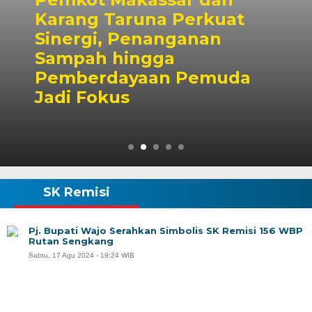
a Perkuat
anganan
Dubes Singa
ga
Wali Kota Mu
an Pemuda
Kolaborasi P
hingga Masya
SK Remisi
Pj. Bupati Wajo Serahkan Simbolis SK Remisi 156 WBP
Rutan Sengkang
Sabtu, 17 Agu 2024 - 19:24 WIB