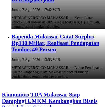
Jumat, 7 Agu 2026 - 17:42 WIB
MEDIASINERGI.CO MAKASSAR — Ketua Ikatan
Pencak Silat Indonesia (IPSI) Kota Makassar, Hj. Umiyati,
mengapresiasi langkah Komite…
Bapenda Makassar Catat Surplus
Rp130 Miliar, Realisasi Pendapatan
Tembus 49 Persen
Jumat, 7 Agu 2026 - 13:53 WIB
MEDIASINERGI.CO MAKASSAR — Badan Pendapatan
Daerah (Bapenda) Kota Makassar mencatat kinerja
pendapatan daerah pada triwulan II…
Komunitas TDA Makassar Siap
Dampingi UMKM Kembangkan Bisnis