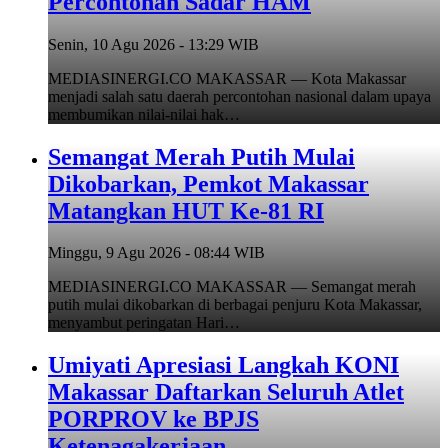
Percontohan Sadar HAM
Senin, 10 Agu 2026 - 13:29 WIB
MEDIASINERGI.CO MAKASSAR — Kota Makassar
menjadi salah satu daerah percontohan nasional dalam upaya
membumikan nilai-nilai hak…
Semangat Merah Putih Mulai
Dikobarkan, Pemkot Makassar
Matangkan HUT Ke-81 RI
Minggu, 9 Agu 2026 - 08:44 WIB
MEDIASINERGI.CO MAKASSAR — Semangat merah
putih mulai dikobarkan di berbagai penjuru Kota Makassar,
menyambut peringatan Hari…
Umiyati Apresiasi Langkah KONI
Makassar Daftarkan Seluruh Atlet
PORPROV ke BPJS
Ketenagakerjaan