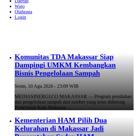
Daerah
Wajo
Olahraga
Login
Komunitas TDA Makassar Siap
Dampingi UMKM Kembangkan
Bisnis Pengelolaan Sampah
Senin, 10 Agu 2026 - 23:09 WIB
MEDIASINERGI.CO MAKASSAR — Program pemilahan
dan pengelolaan sampah dari sumber yang terus didorong
Pemerintah Kota Makassar…
Kementerian HAM Pilih Dua
Kelurahan di Makassar Jadi