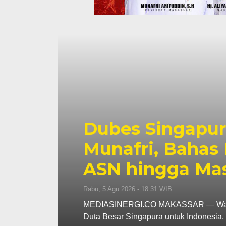
na
ah
Dubes Singapur
i
Munafri, Bahas 
ASN hingga Ma
Rabu, 5 Agu 2026 - 18:31 WIB
an
MEDIASINERGI.CO MAKASSAR — Wali Ko
Duta Besar Singapura untuk Indonesi