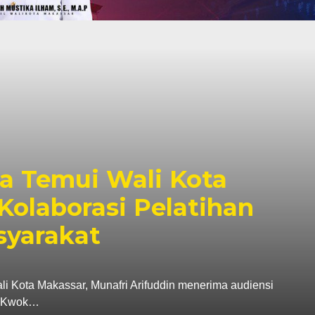
a Temui Wali Kota
Kolaborasi Pelatihan
syarakat
ta Makassar, Munafri Arifuddin menerima audiensi
a, Kwok…