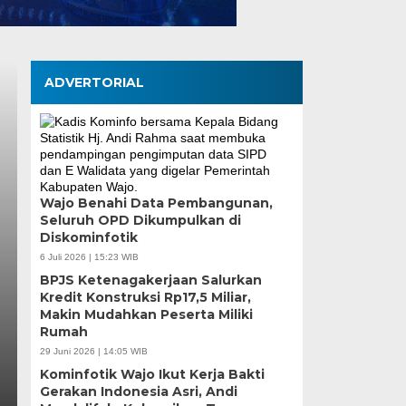
ADVERTORIAL
Wajo Benahi Data Pembangunan,
Seluruh OPD Dikumpulkan di
Wali Kota Munafri D
Diskominfotik
Pangan Tinjau Kesi
6 Juli 2026 | 15:23 WIB
BPJS Ketenagakerjaan Salurkan
Nelayan Merah Putih
Kredit Konstruksi Rp17,5 Miliar,
Makin Mudahkan Peserta Miliki
Rumah
Rabu, 5 Agu 2026 - 07:32 WIB
29 Juni 2026 | 14:05 WIB
MEDIASINERGI.CO MAKASSAR — Wali Kota Makassar,
Kominfotik Wajo Ikut Kerja Bakti
Koordinator Bidang Pangan, Zulkifli Hasan, meninja
Gerakan Indonesia Asri, Andi