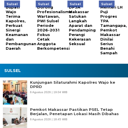
Sulsel
Sulsel
Sulsel
Sulsel
Bupati
Dorong
DP3A
Menteri LH
Wajo
Profesionalisme
Makassar
Puji
Terima
Wartawan,
Satukan
Progres
Kapolres,
PWI Sulsel
Langkah
TPA
Perkuat
Periode
Aparat dan
Tamangapa,
Sinergi
2026-2031
Pendamping
Pemkot
Keamanan
Fokus
Perangi
Makassar
dan
Cetak
Kekerasan
Dinilai
Pembangunan
Anggota
Seksual
Serius
Daerah
Berkompetensi
Benahi
Sampah
SULSEL
Kunjungan Silaturahmi Kapolres Wajo ke
DPRD
6 Agustus 2026 | 19:04 WIB
Pemkot Makassar Pastikan PSEL Tetap
Berjalan, Penetapan Lokasi Masih Dibahas
6 Agustus 2026 | 18:45 WIB