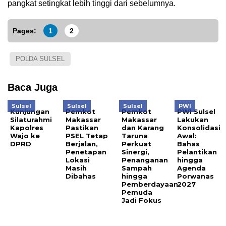
pangkat setingkat lebih tinggi dari sebelumnya.
Pages:
1
2
POLDA SULSEL
Baca Juga
Sulsel
Sulsel
Sulsel
PWI
Kunjungan
Pemkot
Pemkot
PWI Sulsel
Silaturahmi
Makassar
Makassar
Lakukan
Kapolres
Pastikan
dan Karang
Konsolidasi
Wajo ke
PSEL Tetap
Taruna
Awal:
DPRD
Berjalan,
Perkuat
Bahas
Penetapan
Sinergi,
Pelantikan
Lokasi
Penanganan
hingga
Masih
Sampah
Agenda
Dibahas
hingga
Porwanas
Pemberdayaan
2027
Pemuda
Jadi Fokus