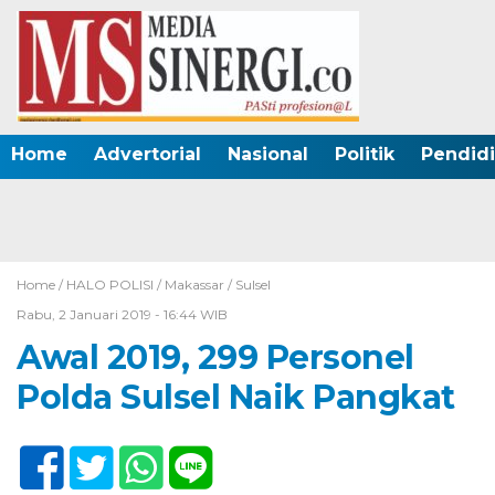
Home
Advertorial
Nasional
Politik
Pendid
Home /
HALO POLISI
/
Makassar
/
Sulsel
Rabu, 2 Januari 2019 - 16:44 WIB
Awal 2019, 299 Personel
Polda Sulsel Naik Pangkat