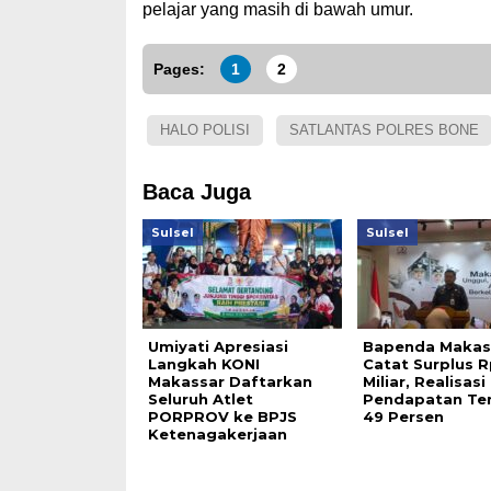
pelajar yang masih di bawah umur.
Pages:
1
2
HALO POLISI
SATLANTAS POLRES BONE
Baca Juga
Sulsel
Sulsel
Umiyati Apresiasi
Bapenda Makas
Langkah KONI
Catat Surplus 
Makassar Daftarkan
Miliar, Realisasi
Seluruh Atlet
Pendapatan T
PORPROV ke BPJS
49 Persen
Ketenagakerjaan