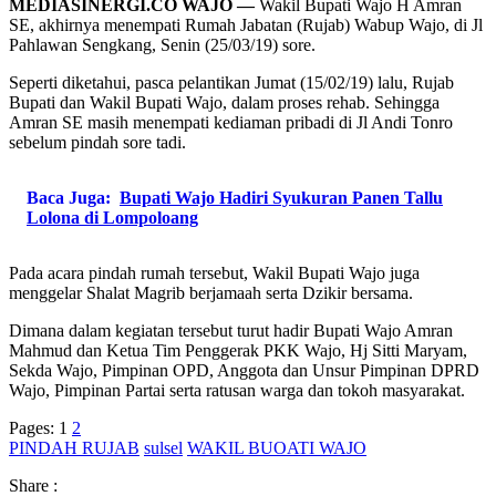
MEDIASINERGI.CO WAJO —
Wakil Bupati Wajo H Amran
SE, akhirnya menempati Rumah Jabatan (Rujab) Wabup Wajo, di Jl
Pahlawan Sengkang, Senin (25/03/19) sore.
Seperti diketahui, pasca pelantikan Jumat (15/02/19) lalu, Rujab
Bupati dan Wakil Bupati Wajo, dalam proses rehab. Sehingga
Amran SE masih menempati kediaman pribadi di Jl Andi Tonro
sebelum pindah sore tadi.
Baca Juga:
Bupati Wajo Hadiri Syukuran Panen Tallu
Lolona di Lompoloang
Pada acara pindah rumah tersebut, Wakil Bupati Wajo juga
menggelar Shalat Magrib berjamaah serta Dzikir bersama.
Dimana dalam kegiatan tersebut turut hadir Bupati Wajo Amran
Mahmud dan Ketua Tim Penggerak PKK Wajo, Hj Sitti Maryam,
Sekda Wajo, Pimpinan OPD, Anggota dan Unsur Pimpinan DPRD
Wajo, Pimpinan Partai serta ratusan warga dan tokoh masyarakat.
Pages:
1
2
PINDAH RUJAB
sulsel
WAKIL BUOATI WAJO
Share :