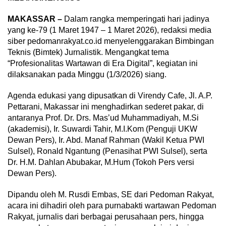
MAKASSAR –
Dalam rangka memperingati hari jadinya
yang ke-79 (1 Maret 1947 – 1 Maret 2026), redaksi media
siber pedomanrakyat.co.id menyelenggarakan Bimbingan
Teknis (Bimtek) Jurnalistik. Mengangkat tema
“Profesionalitas Wartawan di Era Digital”, kegiatan ini
dilaksanakan pada Minggu (1/3/2026) siang.
Agenda edukasi yang dipusatkan di Virendy Cafe, Jl. A.P.
Pettarani, Makassar ini menghadirkan sederet pakar, di
antaranya Prof. Dr. Drs. Mas’ud Muhammadiyah, M.Si
(akademisi), Ir. Suwardi Tahir, M.I.Kom (Penguji UKW
Dewan Pers), Ir. Abd. Manaf Rahman (Wakil Ketua PWI
Sulsel), Ronald Ngantung (Penasihat PWI Sulsel), serta
Dr. H.M. Dahlan Abubakar, M.Hum (Tokoh Pers versi
Dewan Pers).
Dipandu oleh M. Rusdi Embas, SE dari Pedoman Rakyat,
acara ini dihadiri oleh para purnabakti wartawan Pedoman
Rakyat, jurnalis dari berbagai perusahaan pers, hingga