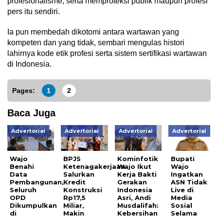
profesionalisme, serta memproteksi publik maupun profesi
pers itu sendiri.
Ia pun membedah dikotomi antara wartawan yang
kompeten dan yang tidak, sembari mengulas histori
lahirnya kode etik profesi serta sistem sertifikasi wartawan
di Indonesia.
Pages:
1
2
Baca Juga
Advertorial
Advertorial
Advertorial
Advertorial
Wajo
BPJS
Kominfotik
Bupati
Benahi
Ketenagakerjaan
Wajo Ikut
Wajo
Data
Salurkan
Kerja Bakti
Ingatkan
Pembangunan,
Kredit
Gerakan
ASN Tidak
Seluruh
Konstruksi
Indonesia
Live di
OPD
Rp17,5
Asri, Andi
Media
Dikumpulkan
Miliar,
Musdalifah:
Sosial
di
Makin
Kebersihan
Selama