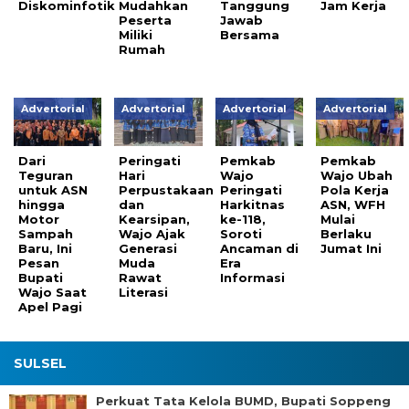
Diskominfotik
Mudahkan
Tanggung
Jam Kerja
Peserta
Jawab
Miliki
Bersama
Rumah
Advertorial
Advertorial
Advertorial
Advertorial
Dari
Peringati
Pemkab
Pemkab
Teguran
Hari
Wajo
Wajo Ubah
untuk ASN
Perpustakaan
Peringati
Pola Kerja
hingga
dan
Harkitnas
ASN, WFH
Motor
Kearsipan,
ke-118,
Mulai
Sampah
Wajo Ajak
Soroti
Berlaku
Baru, Ini
Generasi
Ancaman di
Jumat Ini
Pesan
Muda
Era
Bupati
Rawat
Informasi
Wajo Saat
Literasi
Apel Pagi
SULSEL
Perkuat Tata Kelola BUMD, Bupati Soppeng