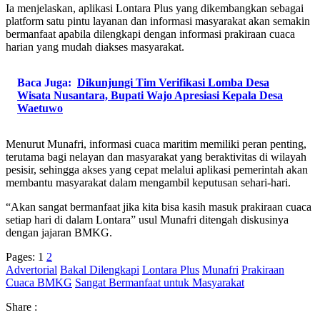
Ia menjelaskan, aplikasi Lontara Plus yang dikembangkan sebagai
platform satu pintu layanan dan informasi masyarakat akan semakin
bermanfaat apabila dilengkapi dengan informasi prakiraan cuaca
harian yang mudah diakses masyarakat.
Baca Juga:
Dikunjungi Tim Verifikasi Lomba Desa
Wisata Nusantara, Bupati Wajo Apresiasi Kepala Desa
Waetuwo
Menurut Munafri, informasi cuaca maritim memiliki peran penting,
terutama bagi nelayan dan masyarakat yang beraktivitas di wilayah
pesisir, sehingga akses yang cepat melalui aplikasi pemerintah akan
membantu masyarakat dalam mengambil keputusan sehari-hari.
“Akan sangat bermanfaat jika kita bisa kasih masuk prakiraan cuaca
setiap hari di dalam Lontara” usul Munafri ditengah diskusinya
dengan jajaran BMKG.
Pages:
1
2
Advertorial
Bakal Dilengkapi
Lontara Plus
Munafri
Prakiraan
Cuaca BMKG
Sangat Bermanfaat untuk Masyarakat
Share :