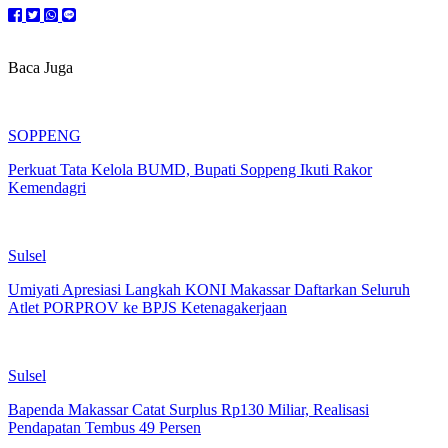
Baca Juga
SOPPENG
Perkuat Tata Kelola BUMD, Bupati Soppeng Ikuti Rakor
Kemendagri
Sulsel
Umiyati Apresiasi Langkah KONI Makassar Daftarkan Seluruh
Atlet PORPROV ke BPJS Ketenagakerjaan
Sulsel
Bapenda Makassar Catat Surplus Rp130 Miliar, Realisasi
Pendapatan Tembus 49 Persen