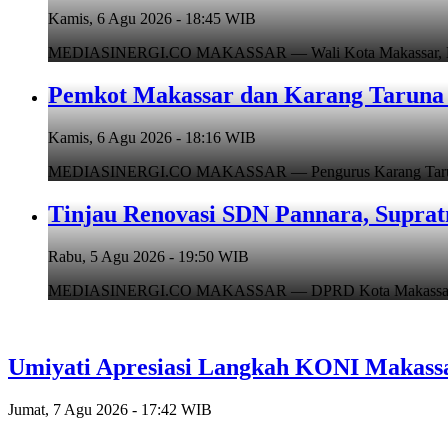
Kamis, 6 Agu 2026 - 18:45 WIB
MEDIASINERGI.CO MAKASSAR — Wali Kota Makassar, Munafr
Pemkot Makassar dan Karang Taruna 
Kamis, 6 Agu 2026 - 18:16 WIB
MEDIASINERGI.CO MAKASSAR — Pengurus Karang Taruna Ko
Tinjau Renovasi SDN Pannara, Suprat
Rabu, 5 Agu 2026 - 19:50 WIB
MEDIASINERGI.CO MAKASSAR — DPRD Kota Makassar, Supr
Umiyati Apresiasi Langkah KONI Makass
Jumat, 7 Agu 2026 - 17:42 WIB