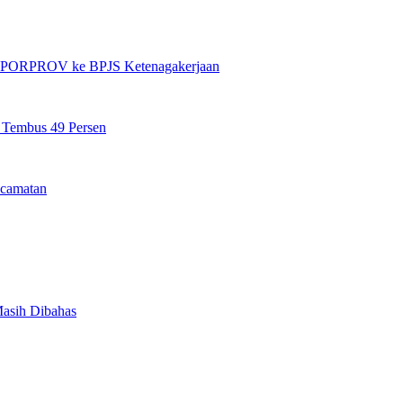
et PORPROV ke BPJS Ketenagakerjaan
n Tembus 49 Persen
camatan
Masih Dibahas