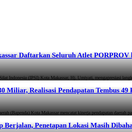
assar Daftarkan Seluruh Atlet PORPROV 
ndonesia (IPSI) Kota Makassar, Hj. Umiyati, mengapresiasi lan
 Miliar, Realisasi Pendapatan Tembus 49 
apenda) Kota Makassar mencatat kinerja pendapatan daerah pad
 Berjalan, Penetapan Lokasi Masih Dibah