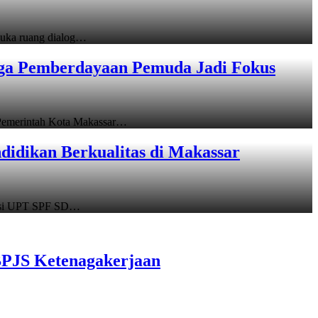
uka ruang dialog…
gga Pemberdayaan Pemuda Jadi Fokus
emerintah Kota Makassar…
idikan Berkualitas di Makassar
asi UPT SPF SD…
BPJS Ketenagakerjaan