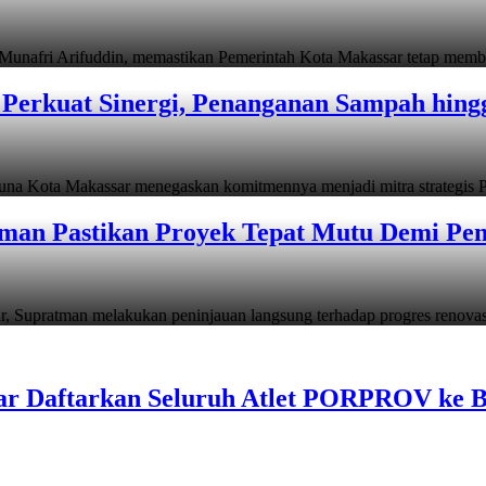
i Arifuddin, memastikan Pemerintah Kota Makassar tetap memb
Perkuat Sinergi, Penanganan Sampah hin
ta Makassar menegaskan komitmennya menjadi mitra strategis P
man Pastikan Proyek Tepat Mutu Demi Pend
atman melakukan peninjauan langsung terhadap progres renov
ar Daftarkan Seluruh Atlet PORPROV ke 