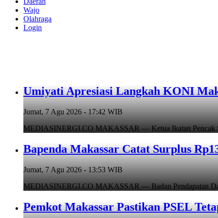
Daerah
Wajo
Olahraga
Login
Umiyati Apresiasi Langkah KONI Mak
Jumat, 7 Agu 2026 - 17:42 WIB
MEDIASINERGI.CO MAKASSAR — Ketua Ikatan Pencak Silat I
Bapenda Makassar Catat Surplus Rp130
Jumat, 7 Agu 2026 - 13:53 WIB
MEDIASINERGI.CO MAKASSAR — Badan Pendapatan Daerah (B
Pemkot Makassar Pastikan PSEL Tetap