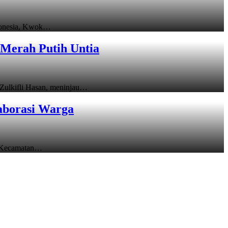
donesia, Kwok…
Merah Putih Untia
ulkifli Hasan, meninjau…
aborasi Warga
 Kecamatan…