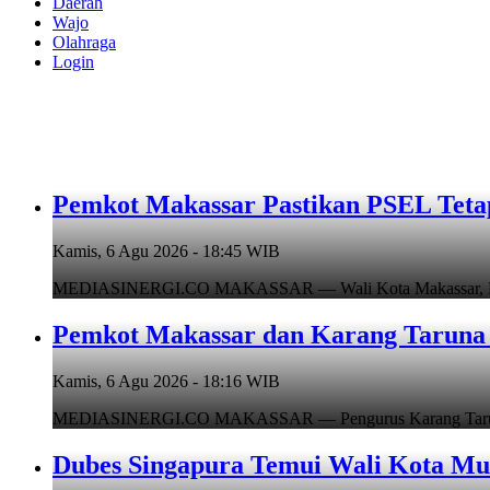
Daerah
Wajo
Olahraga
Login
Pemkot Makassar Pastikan PSEL Tetap
Kamis, 6 Agu 2026 - 18:45 WIB
MEDIASINERGI.CO MAKASSAR — Wali Kota Makassar, Munafr
Pemkot Makassar dan Karang Taruna 
Kamis, 6 Agu 2026 - 18:16 WIB
MEDIASINERGI.CO MAKASSAR — Pengurus Karang Taruna Ko
Dubes Singapura Temui Wali Kota Mun