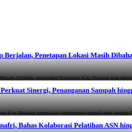
 Berjalan, Penetapan Lokasi Masih Dibah
i Arifuddin, memastikan Pemerintah Kota Makassar tetap memb
Perkuat Sinergi, Penanganan Sampah hin
ta Makassar menegaskan komitmennya menjadi mitra strategis P
afri, Bahas Kolaborasi Pelatihan ASN hin