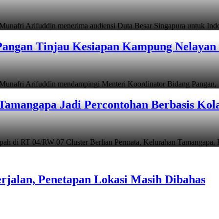
i Arifuddin menerima audiensi Duta Besar Singapura untuk In
angan Tinjau Kesiapan Kampung Nelayan 
i Arifuddin mendampingi Menteri Koordinator Bidang Pangan, Z
Tamangapa Jadi Percontohan Berbasis Kol
 RT 04/RW 07 Cluster Berlian Permata, Kelurahan Tamangapa,
rjalan, Penetapan Lokasi Masih Dibahas