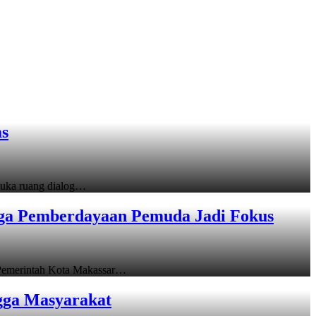
as
uka ruang dialog…
gga Pemberdayaan Pemuda Jadi Fokus
emerintah Kota Makassar…
gga Masyarakat