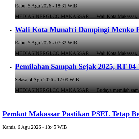
Rabu, 5 Agu 2026 - 18:31 WIB
MEDIASINERGI.CO MAKASSAR — Wali Kota Makassar, Munafr
Wali Kota Munafri Dampingi Menko P
Rabu, 5 Agu 2026 - 07:32 WIB
MEDIASINERGI.CO MAKASSAR — Wali Kota Makassar, Munafr
Pemilahan Sampah Sejak 2025, RT 04 
Selasa, 4 Agu 2026 - 17:09 WIB
MEDIASINERGI.CO MAKASSAR — Budaya memilah sampah di
Pemkot Makassar Pastikan PSEL Tetap Be
Kamis, 6 Agu 2026 - 18:45 WIB