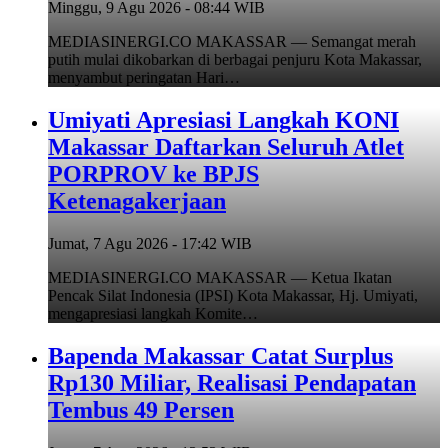
Minggu, 9 Agu 2026 - 08:44 WIB
MEDIASINERGI.CO MAKASSAR — Semangat merah
putih mulai dikobarkan di berbagai penjuru Kota Makassar,
menyambut peringatan Hari…
Umiyati Apresiasi Langkah KONI
Makassar Daftarkan Seluruh Atlet
PORPROV ke BPJS
Ketenagakerjaan
Jumat, 7 Agu 2026 - 17:42 WIB
MEDIASINERGI.CO MAKASSAR — Ketua Ikatan
Pencak Silat Indonesia (IPSI) Kota Makassar, Hj. Umiyati,
mengapresiasi langkah Komite…
Bapenda Makassar Catat Surplus
Rp130 Miliar, Realisasi Pendapatan
Tembus 49 Persen