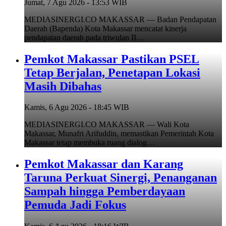
Jumat, 7 Agu 2026 - 13:53 WIB
MEDIASINERGI.CO MAKASSAR — Badan Pendapatan
Daerah (Bapenda) Kota Makassar mencatat kinerja
pendapatan daerah pada triwulan II…
Pemkot Makassar Pastikan PSEL
Tetap Berjalan, Penetapan Lokasi
Masih Dibahas
Kamis, 6 Agu 2026 - 18:45 WIB
MEDIASINERGI.CO MAKASSAR — Wali Kota
Makassar, Munafri Arifuddin, memastikan Pemerintah Kota
Makassar tetap membuka ruang dialog…
Pemkot Makassar dan Karang
Taruna Perkuat Sinergi, Penanganan
Sampah hingga Pemberdayaan
Pemuda Jadi Fokus