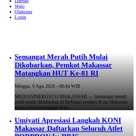
Daerah
Wajo
Olahraga
Login
Semangat Merah Putih Mulai
Dikobarkan, Pemkot Makassar
Matangkan HUT Ke-81 RI
Minggu, 9 Agu 2026 - 08:44 WIB
MEDIASINERGI.CO MAKASSAR — Semangat merah
putih mulai dikobarkan di berbagai penjuru Kota Makassar,
menyambut peringatan Hari…
Umiyati Apresiasi Langkah KONI
Makassar Daftarkan Seluruh Atlet