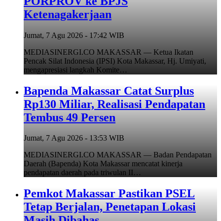
PORPROV ke BPJS
Ketenagakerjaan
Jumat, 7 Agu 2026 - 17:42 WIB
MEDIASINERGI.CO MAKASSAR — Ketua Ikatan
Pencak Silat Indonesia (IPSI) Kota Makassar, Hj. Umiyati,
mengapresiasi langkah Komite…
Bapenda Makassar Catat Surplus
Rp130 Miliar, Realisasi Pendapatan
Tembus 49 Persen
Jumat, 7 Agu 2026 - 13:53 WIB
MEDIASINERGI.CO MAKASSAR — Badan Pendapatan
Daerah (Bapenda) Kota Makassar mencatat kinerja
pendapatan daerah pada triwulan II…
Pemkot Makassar Pastikan PSEL
Tetap Berjalan, Penetapan Lokasi
Masih Dibahas