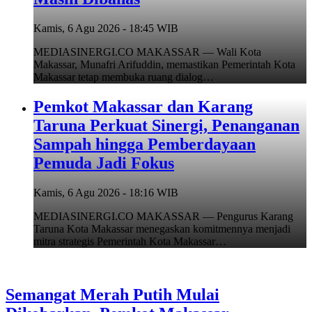
Kamis, 6 Agu 2026 - 18:45 WIB
MEDIASINERGI.CO MAKASSAR — Wali Kota
Makassar, Munafri Arifuddin, memastikan Pemerintah Kota
Makassar tetap membuka ruang dialog…
Pemkot Makassar dan Karang
Taruna Perkuat Sinergi, Penanganan
Sampah hingga Pemberdayaan
Pemuda Jadi Fokus
Kamis, 6 Agu 2026 - 18:16 WIB
MEDIASINERGI.CO MAKASSAR — Pengurus Karang
Taruna Kota Makassar menegaskan komitmennya menjadi
mitra strategis Pemerintah Kota Makassar…
Semangat Merah Putih Mulai