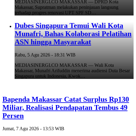
MEDIASINERGI.CO MAKASSAR — DPRD Kota
Makassar, Supratman melakukan peninjauan langsung
terhadap progres renovasi UPT SPF SD…
Dubes Singapura Temui Wali Kota
Munafri, Bahas Kolaborasi Pelatihan
ASN hingga Masyarakat
Rabu, 5 Agu 2026 - 18:31 WIB
MEDIASINERGI.CO MAKASSAR — Wali Kota
Makassar, Munafri Arifuddin menerima audiensi Duta Besar
Singapura untuk Indonesia, Kwok…
Bapenda Makassar Catat Surplus Rp130
Miliar, Realisasi Pendapatan Tembus 49
Persen
Jumat, 7 Agu 2026 - 13:53 WIB