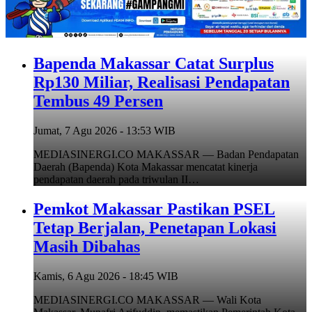
Bapenda Makassar Catat Surplus
Rp130 Miliar, Realisasi Pendapatan
Tembus 49 Persen
Jumat, 7 Agu 2026 - 13:53 WIB
MEDIASINERGI.CO MAKASSAR — Badan Pendapatan
Daerah (Bapenda) Kota Makassar mencatat kinerja
pendapatan daerah pada triwulan II…
Pemkot Makassar Pastikan PSEL
Tetap Berjalan, Penetapan Lokasi
Masih Dibahas
Kamis, 6 Agu 2026 - 18:45 WIB
MEDIASINERGI.CO MAKASSAR — Wali Kota