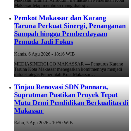
Makassar, Munafri Arifuddin, memastikan Pemerintah Kota
Makassar tetap membuka ruang dialog…
Pemkot Makassar dan Karang
Taruna Perkuat Sinergi, Penanganan
Sampah hingga Pemberdayaan
Pemuda Jadi Fokus
Kamis, 6 Agu 2026 - 18:16 WIB
MEDIASINERGI.CO MAKASSAR — Pengurus Karang
Taruna Kota Makassar menegaskan komitmennya menjadi
mitra strategis Pemerintah Kota Makassar…
Tinjau Renovasi SDN Pannara,
Supratman Pastikan Proyek Tepat
Mutu Demi Pendidikan Berkualitas di
Makassar
Rabu, 5 Agu 2026 - 19:50 WIB