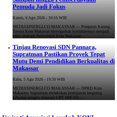
Pemuda Jadi Fokus
Kamis, 6 Agu 2026 - 18:16 WIB
MEDIASINERGI.CO MAKASSAR — Pengurus Karang
Taruna Kota Makassar menegaskan komitmennya menjadi
mitra strategis Pemerintah Kota Makassar…
Tinjau Renovasi SDN Pannara,
Supratman Pastikan Proyek Tepat
Mutu Demi Pendidikan Berkualitas di
Makassar
Rabu, 5 Agu 2026 - 19:50 WIB
MEDIASINERGI.CO MAKASSAR — DPRD Kota
Makassar, Supratman melakukan peninjauan langsung
terhadap progres renovasi UPT SPF SD…