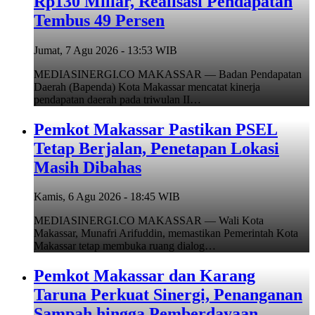
Rp130 Miliar, Realisasi Pendapatan
Tembus 49 Persen
Jumat, 7 Agu 2026 - 13:53 WIB
MEDIASINERGI.CO MAKASSAR — Badan Pendapatan
Daerah (Bapenda) Kota Makassar mencatat kinerja
pendapatan daerah pada triwulan II…
Pemkot Makassar Pastikan PSEL
Tetap Berjalan, Penetapan Lokasi
Masih Dibahas
Kamis, 6 Agu 2026 - 18:45 WIB
MEDIASINERGI.CO MAKASSAR — Wali Kota
Makassar, Munafri Arifuddin, memastikan Pemerintah Kota
Makassar tetap membuka ruang dialog…
Pemkot Makassar dan Karang
Taruna Perkuat Sinergi, Penanganan
Sampah hingga Pemberdayaan