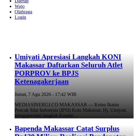
Daerah
Wajo
Olahraga
Login
Umiyati Apresiasi Langkah KONI
Makassar Daftarkan Seluruh Atlet
PORPROV ke BPJS
Ketenagakerjaan
Jumat, 7 Agu 2026 - 17:42 WIB
MEDIASINERGI.CO MAKASSAR — Ketua Ikatan
Pencak Silat Indonesia (IPSI) Kota Makassar, Hj. Umiyati,
mengapresiasi langkah Komite…
Bapenda Makassar Catat Surplus